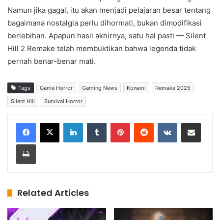
Namun jika gagal, itu akan menjadi pelajaran besar tentang
bagaimana nostalgia perlu dihormati, bukan dimodifikasi
berlebihan. Apapun hasil akhirnya, satu hal pasti — Silent
Hill 2 Remake telah membuktikan bahwa legenda tidak
pernah benar-benar mati.
Tags
Game Horror
Gaming News
Konami
Remake 2025
Silent Hill
Survival Horror
LinkedIn
Tumblr
Pinterest
Reddit
VKontakte
Share via Email
Print
Related Articles