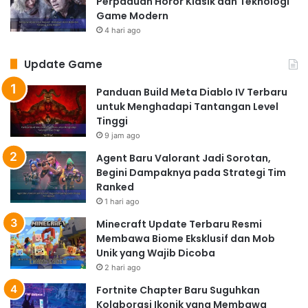
Perpaduan Horor Klasik dan Teknologi
Game Modern
4 hari ago
Update Game
Panduan Build Meta Diablo IV Terbaru
untuk Menghadapi Tantangan Level
Tinggi
9 jam ago
Agent Baru Valorant Jadi Sorotan,
Begini Dampaknya pada Strategi Tim
Ranked
1 hari ago
Minecraft Update Terbaru Resmi
Membawa Biome Eksklusif dan Mob
Unik yang Wajib Dicoba
2 hari ago
Fortnite Chapter Baru Suguhkan
Kolaborasi Ikonik yang Membawa