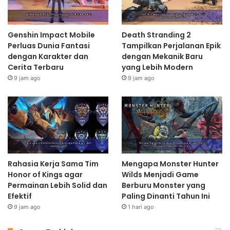
Genshin Impact Mobile
Death Stranding 2
Perluas Dunia Fantasi
Tampilkan Perjalanan Epik
dengan Karakter dan
dengan Mekanik Baru
Cerita Terbaru
yang Lebih Modern
9 jam ago
9 jam ago
Rahasia Kerja Sama Tim
Mengapa Monster Hunter
Honor of Kings agar
Wilds Menjadi Game
Permainan Lebih Solid dan
Berburu Monster yang
Efektif
Paling Dinanti Tahun Ini
9 jam ago
1 hari ago