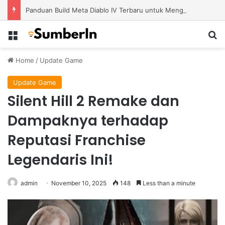
Panduan Build Meta Diablo IV Terbaru untuk Menghadapi Tantangan Level Tinggi
Menu
S
Home
/
Update Game
Update Game
Silent Hill 2 Remake dan
Dampaknya terhadap
Reputasi Franchise
Legendaris Ini!
admin
November 10, 2025
148
Less than a minute