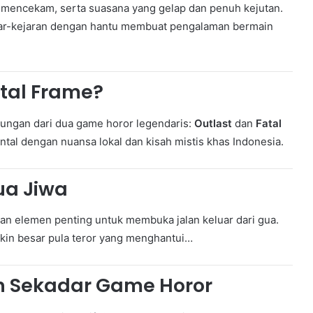
a mencekam, serta suasana yang gelap dan penuh kejutan.
kejar-kejaran dengan hantu membuat pengalaman bermain
tal Frame?
ungan dari dua game horor legendaris:
Outlast
dan
Fatal
ental dengan nuansa lokal dan kisah mistis khas Indonesia.
ua Jiwa
an elemen penting untuk membuka jalan keluar dari gua.
kin besar pula teror yang menghantui…
n Sekadar Game Horor