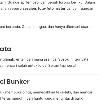
am. Gua gelap, lembab, dan penuh lorong berliku. Dalam
 aneh seperti
sesajen
,
foto-foto misterius
, dan ruangan
pat berbeda. Gelap, pengap, dan hanya ditemani suara-
Mata
ntilanak
, entah dari mana asalnya. Sosok ini ternyata
 mencari celah untuk lolos. Seram tapi seru!
ci Bunker
uk membuka pintu, memecahkan teka-teki, dan mencari
 terus menghindari hantu yang mengintai di balik