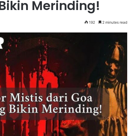
Bikin Merinding!
192
2 minutes read