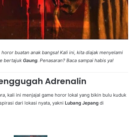
horor buatan anak bangsa! Kali ini, kita diajak menyelami
me bertajuk
Gaung
. Penasaran? Baca sampai habis ya!
Menggugah Adrenalin
ra
, kali ini menjajal game horor lokal yang bikin bulu kuduk
pirasi dari lokasi nyata, yakni
Lubang Jepang
di