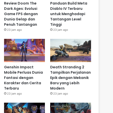
Review Doom The
Panduan Build Meta
Dark Ages: Evolusi
Diablo IV Terbaru
Game FPS dengan
untuk Menghadapi
Dunia Gelap dan
Tantangan Level
Penuh Tantangan
Tinggi
23 jam ago
23 jam ago
Genshin Impact
Death Stranding 2
Mobile Perluas Dunia
Tampilkan Perjalanan
Fantasi dengan
Epik dengan Mekanik
Karakter dan Cerita
Baru yang Lebih
Terbaru
Modern
23 jam ago
23 jam ago