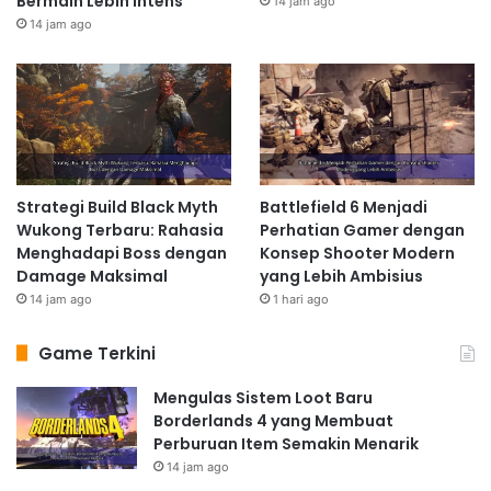
Bermain Lebih Intens
14 jam ago
14 jam ago
Strategi Build Black Myth
Battlefield 6 Menjadi
Wukong Terbaru: Rahasia
Perhatian Gamer dengan
Menghadapi Boss dengan
Konsep Shooter Modern
Damage Maksimal
yang Lebih Ambisius
14 jam ago
1 hari ago
Game Terkini
Mengulas Sistem Loot Baru
Borderlands 4 yang Membuat
Perburuan Item Semakin Menarik
14 jam ago