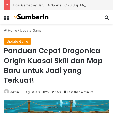
Fitur Gameplay Baru EA Sports FC 26 Siap Mengubah Cara Bermain di Lapangan Virtual
Menu
S
Home
/
Update Game
Update Game
Panduan Cepat Dragonica
Origin Kuasai Skill dan Map
Baru untuk Jadi yang
Terkuat!
admin
Agustus 3, 2025
153
Less than a minute