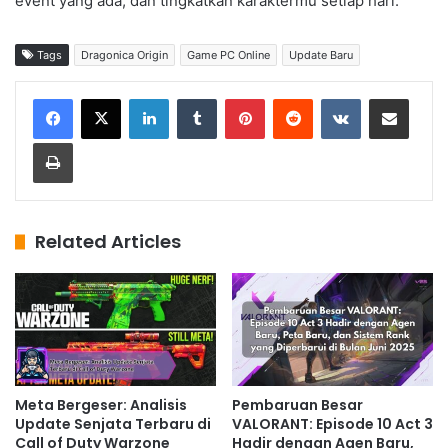
event yang ada, dan tingkatkan karaktermu setiap hari.
Tags
Dragonica Origin
Game PC Online
Update Baru
LinkedIn
Tumblr
Pinterest
Reddit
VKontakte
Share via Email
Print
Related Articles
Meta Bergeser: Analisis
Pembaruan Besar
Update Senjata Terbaru di
VALORANT: Episode 10 Act 3
Call of Duty Warzone
Hadir dengan Agen Baru,