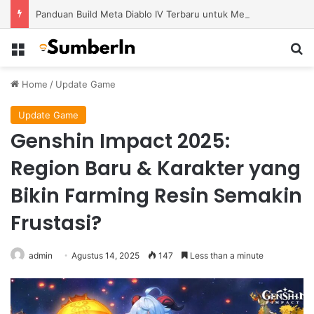
Panduan Build Meta Diablo IV Terbaru untuk Menghadapi Tantangan Level Tinggi
Menu
S
Home
/
Update Game
Update Game
Genshin Impact 2025:
Region Baru & Karakter yang
Bikin Farming Resin Semakin
Frustasi?
admin
Agustus 14, 2025
147
Less than a minute