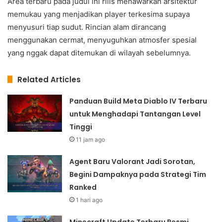
Area terbaru pada judul ini rilis menawarkan arsitektur
memukau yang menjadikan player terkesima supaya
menyusuri tiap sudut. Rincian alam dirancang
menggunakan cermat, menyuguhkan atmosfer spesial
yang nggak dapat ditemukan di wilayah sebelumnya.
Related Articles
Panduan Build Meta Diablo IV Terbaru
untuk Menghadapi Tantangan Level
Tinggi
11 jam ago
Agent Baru Valorant Jadi Sorotan,
Begini Dampaknya pada Strategi Tim
Ranked
1 hari ago
Minecraft Update Terbaru Resmi