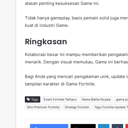
alasan penting kesuksesan Game ini.
Tidak hanya gameplay, basis pemain solid juga me
kuat di industri Game.
Ringkasan
Kolaborasi besar ini mampu memberikan pengalama
menarik. Dengan visual memukau, Game ini berhasi
Bagi Anda yang mencari pengalaman unik, update i
tampilan karakter di Game Fortnite.
Tags
Event Fortnite Terbaru
Game Battle Royale
game po
Skin Premium Fortnite
Strategi Fortnite
Tags Fortnite Update 
LinkedIn
Tumblr