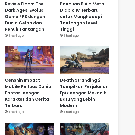
Review Doom The
Panduan Build Meta
Dark Ages: Evolusi
Diablo IV Terbaru
Game FPS dengan
untuk Menghadapi
Dunia Gelap dan
Tantangan Level
Penuh Tantangan
Tinggi
1 hari ago
1 hari ago
Genshin Impact
Death Stranding 2
Mobile Perluas Dunia
Tampilkan Perjalanan
Fantasi dengan
Epik dengan Mekanik
Karakter dan Cerita
Baru yang Lebih
Terbaru
Modern
1 hari ago
1 hari ago