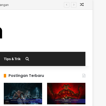
Random Arti
Search for
Tips & Trik
Postingan Terbaru