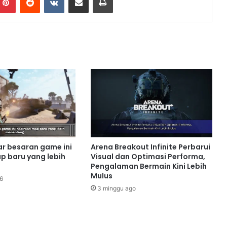
r besaran game ini
Arena Breakout Infinite Perbarui
p baru yang lebih
Visual dan Optimasi Performa,
Pengalaman Bermain Kini Lebih
Mulus
6
3 minggu ago