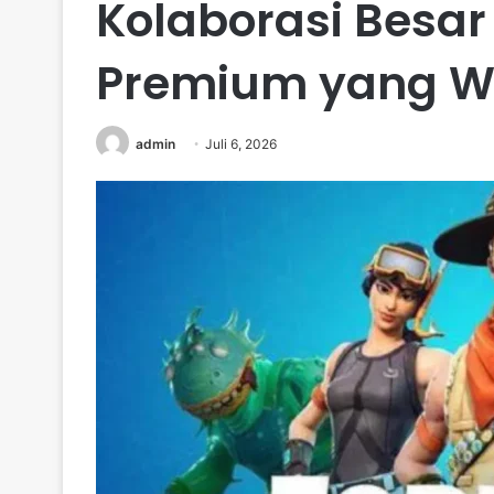
Kolaborasi Besar
Premium yang Waj
admin
Juli 6, 2026