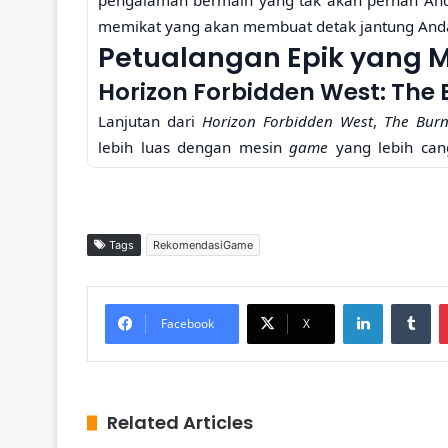
pengalaman bermain yang tak akan pernah Anda
memikat yang akan membuat detak jantung And
Petualangan Epik yang 
Horizon Forbidden West: The 
Lanjutan dari
Horizon Forbidden West
,
The Burn
lebih luas dengan mesin
game
yang lebih can
selami kisah yang lebih dalam, dan nikmati gra
tantangan yang tak terduga akan terus membuat
pecinta
game
petualangan dunia terbuka dan per
Tags
Related Articles
RekomendasiGame
Mengapa Doom The Dark Age
LinkedIn
Tumblr
Menjadi Evolusi Baru Game FP
Facebook
X
Bertema Kerajaan Kuno
19 jam ago
Related Articles
Death Stranding 2 Tampilkan