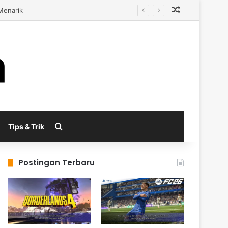
Random Arti
ual
Search for
Tips & Trik
Postingan Terbaru