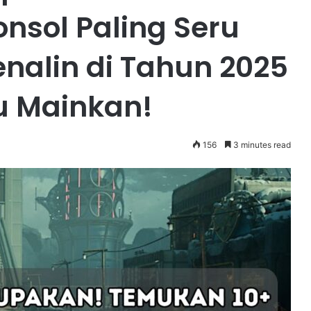
nsol Paling Seru
nalin di Tahun 2025
u Mainkan!
156
3 minutes read