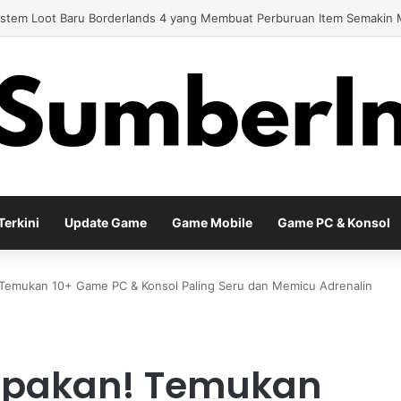
lay Baru EA Sports FC 26 Siap Mengubah Cara Bermain di Lapangan Virt
erkini
Update Game
Game Mobile
Game PC & Konsol
 Temukan 10+ Game PC & Konsol Paling Seru dan Memicu Adrenalin
lupakan! Temukan