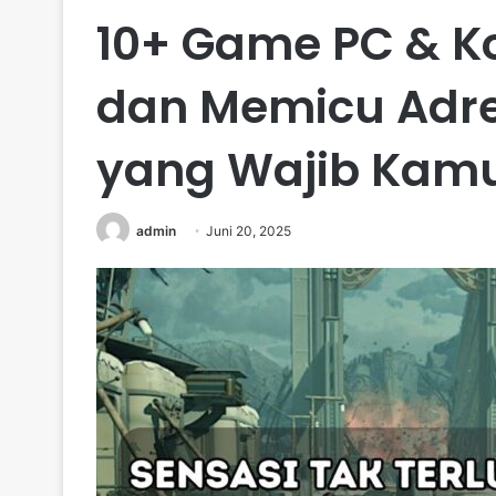
10+ Game PC & Ko
dan Memicu Adre
yang Wajib Kam
admin
Juni 20, 2025