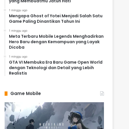
yang Membuatmu Jatuh Hati
1 minggu ago
Mengapa Ghost of Yotei Menjadi Salah Satu
Game Paling Dinantikan Tahun Ini
1 minggu ago
Meta Terbaru Mobile Legends Menghadirkan
Hero Baru dengan Kemampuan yang Layak
Dicoba
1 minggu ago
GTA VI Membuka Era Baru Game Open World
dengan Teknologi dan Detail yang Lebih
Realistis
Game Mobile