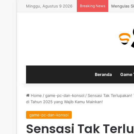
Minggu, Agustus 9 2026
Breaking News
Fitur Gamep
Beranda
Game T
Home
/
game-pc-dan-konsol
/
Sensasi Tak Terlupakan!
di Tahun 2025 yang Wajib Kamu Mainkan!
game-pc-dan-konsol
Sensasi Tak Ter