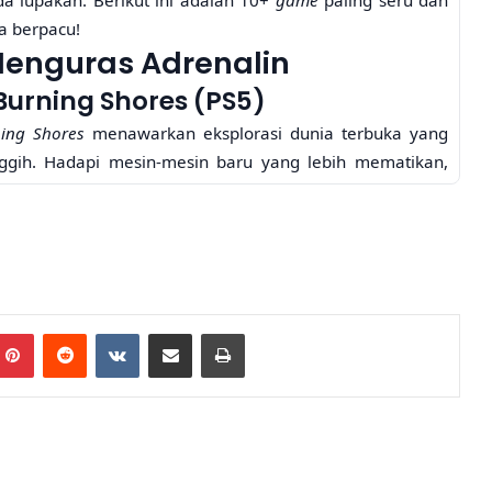
 lupakan. Berikut ini adalah 10+
game
paling seru dan
a berpacu!
Menguras Adrenalin
Burning Shores (PS5)
ing Shores
menawarkan eksplorasi dunia terbuka yang
ggih. Hadapi mesin-mesin baru yang lebih mematikan,
fis yang luar biasa detail. Pertempuran yang intens dan
 Anda terpaku di depan layar.
Game
ini adalah wajib bagi
tempuran robot raksasa.
s
Review Battlefield 6 dengan
Pinterest
Reddit
VKontakte
Share via Email
Print
S
Fitur Baru yang Membuat
Sensasi Perang Virtual Semakin
Realistis
2 hari ago