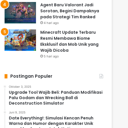
Agent Baru Valorant Jadi
Sorotan, Begini Dampaknya
pada Strategi Tim Ranked
4 hari ago
Minecraft Update Terbaru
Resmi Membawa Biome
Eksklusif dan Mob Unik yang
Wajib Dicoba
5 hari ago
Postingan Populer
Oktober 3, 2025
Upgrade Tool Wajib Beli: Panduan Modifikasi
Palu Godam dan Wrecking Ball di
Deconstruction Simulator
Juni 9, 2025
Date Everything!: Simulasi Kencan Penuh
Warna dan Humor dengan Karakter Unik