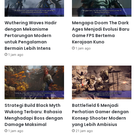
Wuthering Waves Hadir
Mengapa Doom The Dark
dengan Mekanisme
Ages Menjadi Evolusi Baru
Pertarungan Modern
Game FPS Bertema
untuk Pengalaman
Kerajaan Kuno
Bermain Lebih Intens
1 jam ago
1 jam ago
Strategi Build Black Myth
Battlefield 6 Menjadi
Wukong Terbaru: Rahasia
Perhatian Gamer dengan
Menghadapi Boss dengan
Konsep Shooter Modern
Damage Maksimal
yang Lebih Ambisius
1 jam ago
21 jam ago