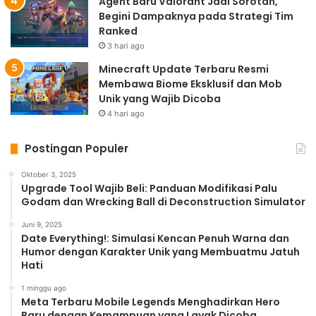
Agent Baru Valorant Jadi Sorotan,
Begini Dampaknya pada Strategi Tim
Ranked
3 hari ago
Minecraft Update Terbaru Resmi
Membawa Biome Eksklusif dan Mob
Unik yang Wajib Dicoba
4 hari ago
Postingan Populer
Oktober 3, 2025
Upgrade Tool Wajib Beli: Panduan Modifikasi Palu
Godam dan Wrecking Ball di Deconstruction Simulator
Juni 9, 2025
Date Everything!: Simulasi Kencan Penuh Warna dan
Humor dengan Karakter Unik yang Membuatmu Jatuh
Hati
1 minggu ago
Meta Terbaru Mobile Legends Menghadirkan Hero
Baru dengan Kemampuan yang Layak Dicoba