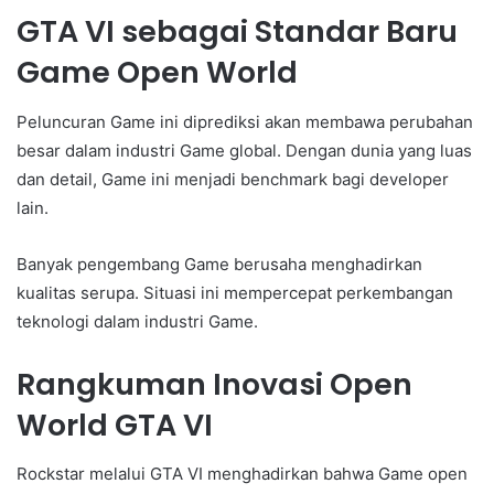
GTA VI sebagai Standar Baru
Game Open World
Peluncuran Game ini diprediksi akan membawa perubahan
besar dalam industri Game global. Dengan dunia yang luas
dan detail, Game ini menjadi benchmark bagi developer
lain.
Banyak pengembang Game berusaha menghadirkan
kualitas serupa. Situasi ini mempercepat perkembangan
teknologi dalam industri Game.
Rangkuman Inovasi Open
World GTA VI
Rockstar melalui GTA VI menghadirkan bahwa Game open