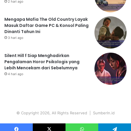
2 hari ago
Mengapa Mafia The Old Country Layak
Masuk Daftar Game PC & Konsol Paling
Dinanti Tahun Ini
3 hari ago
Silent Hill f Siap Menghadirkan
Pengalaman Horor Psikologis yang
Lebih Mencekam dari Sebelumnya
4 hari ago
© Copyright 2026, All Rights Reserved | SumberIn.id