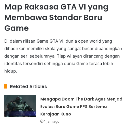
Map Raksasa GTA VI yang
Membawa Standar Baru
Game
Di dalam rilisan Game GTA VI, dunia open world yang
dihadirkan memiliki skala yang sangat besar dibandingkan
dengan seri sebelumnya. Tiap wilayah dirancang dengan
identitas tersendiri sehingga dunia Game terasa lebih
hidup.
Related Articles
Mengapa Doom The Dark Ages Menjadi
Evolusi Baru Game FPS Bertema
Kerajaan Kuno
1 jam ago