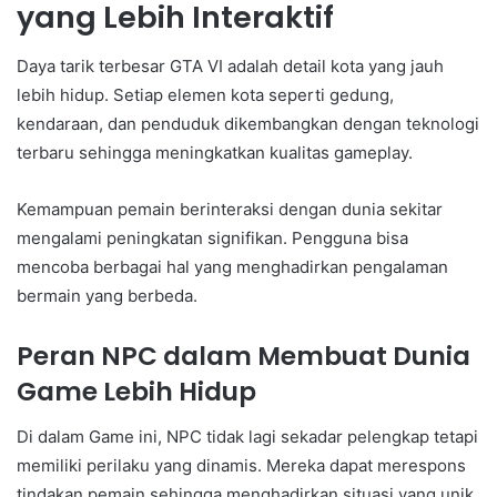
yang Lebih Interaktif
Daya tarik terbesar GTA VI adalah detail kota yang jauh
lebih hidup. Setiap elemen kota seperti gedung,
kendaraan, dan penduduk dikembangkan dengan teknologi
terbaru sehingga meningkatkan kualitas gameplay.
Kemampuan pemain berinteraksi dengan dunia sekitar
mengalami peningkatan signifikan. Pengguna bisa
mencoba berbagai hal yang menghadirkan pengalaman
bermain yang berbeda.
Peran NPC dalam Membuat Dunia
Game Lebih Hidup
Di dalam Game ini, NPC tidak lagi sekadar pelengkap tetapi
memiliki perilaku yang dinamis. Mereka dapat merespons
tindakan pemain sehingga menghadirkan situasi yang unik.