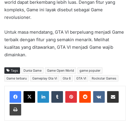
world dapat berkembang lebih luas. Dengan fitur yang
kompleks, Game ini layak disebut sebagai Game
revolusioner.
Untuk masa mendatang, GTA VI berpeluang menjadi Game
terbaik dengan fitur yang semakin menarik. Melihat
kualitas yang ditawarkan, GTA VI menjadi Game wajib
dimainkan.
Tags
Dunia Game
Game Open World
game populer
Game terbaru
Gameplay Gta Vi
Gta 6
GTA VI
Rockstar Games
LinkedIn
Tumblr
Pinterest
Reddit
VKontakte
Share via Email
Print