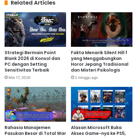
Related Articles
Strategi Bermain Point
Fakta Menarik Silent Hill f
Blank 2026 di Konsol dan
yang Menggabungkan
PC dengan Setting
Horor Jepang Tradisional
Sensitivitas Terbaik
dan Misteri Psikologis
Mei 17, 2026
2 minggu ago
Rahasia Manajemen
Alasan Microsoft Buka
Pasukan Besar di Total War
Akses Game-nya ke PS5,