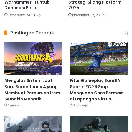
Warhammer III untuk
Strategi Silang Platform
Dominasi Peta
2025!
Desember 24, 2025
November 12, 2025
Postingan Terbaru
Mengulas Sistem Loot
Fitur Gameplay Baru EA
Baru Borderlands 4 yang
Sports FC 26 Siap
Membuat Perburuan Item
Mengubah Cara Bermain
Semakin Menarik
di Lapangan Virtual
1 jam ago
1 jam ago