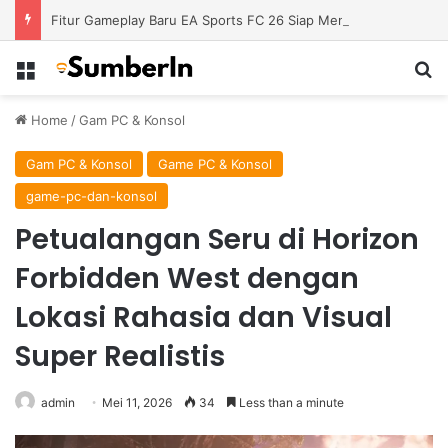
Fitur Gameplay Baru EA Sports FC 26 Siap Mengubah Cara Bermain di Lapangan Virtual
Menu
S
Home
/
Gam PC & Konsol
Gam PC & Konsol
Game PC & Konsol
game-pc-dan-konsol
Petualangan Seru di Horizon
Forbidden West dengan
Lokasi Rahasia dan Visual
Super Realistis
admin
Mei 11, 2026
34
Less than a minute