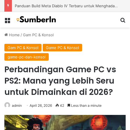
Panduan Build Meta Diablo IV Terbaru untuk Menghadapi Tantangan Level Tinggi
Menu
S
Home
/
Gam PC & Konsol
Gam PC & Konsol
Game PC & Konsol
game-pc-dan-konsol
Perbandingan Game PC vs
PS2: Mana yang Lebih Seru
untuk Dimainkan di 2026?
admin
April 26, 2026
42
Less than a minute