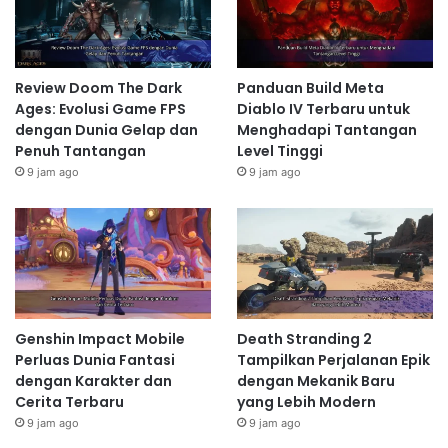
Review Doom The Dark
Panduan Build Meta
Ages: Evolusi Game FPS
Diablo IV Terbaru untuk
dengan Dunia Gelap dan
Menghadapi Tantangan
Penuh Tantangan
Level Tinggi
9 jam ago
9 jam ago
Genshin Impact Mobile
Death Stranding 2
Perluas Dunia Fantasi
Tampilkan Perjalanan Epik
dengan Karakter dan
dengan Mekanik Baru
Cerita Terbaru
yang Lebih Modern
9 jam ago
9 jam ago