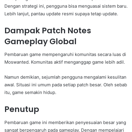
Dengan strategi ini, pengguna bisa menguasai sistem baru.
Lebih lanjut, pantau update resmi supaya tetap update.
Dampak Patch Notes
Gameplay Global
Pembaruan game mempengaruhi komunitas secara luas di
Moswanted. Komunitas aktif menganggap game lebih adil.
Namun demikian, sejumlah pengguna mengalami kesulitan
awal. Situasi ini umum pada setiap patch besar. Oleh sebab
itu, game semakin hidup.
Penutup
Pembaruan game ini memberikan penyesuaian besar yang
sangat berpengaruh pada gameplay. Dengan mempelajari