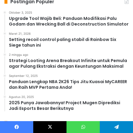
Postingan Populer
Oktober 3, 2025
Upgrade Tool Wajib Beli: Panduan Modifikasi Palu
Godam dan Wrecking Ball di Deconstruction Simulator
Maret 21, 2026
Setting recoil control paling stabil di Rainbow Six
Siege tahun ini
2 minggu ago
Strategi Looting Arena Breakout Infinite untuk Pemula
agar Pulang Ekstraksi dengan Keuntungan Maksimal
September 12, 2025
Panduan Lengkap NBA 2K26 Tips Jitu Kuasai MyCAREER
dan Raih MVP Pertama Anda!
Agustus 20, 2025
2025 Punya Jawabannya! Project Mugen Diprediksi
Jadi Esports Besar Berikutnya
Game Mobile