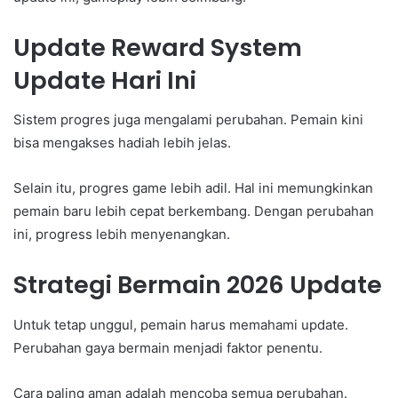
Update Reward System
Update Hari Ini
Sistem progres juga mengalami perubahan. Pemain kini
bisa mengakses hadiah lebih jelas.
Selain itu, progres game lebih adil. Hal ini memungkinkan
pemain baru lebih cepat berkembang. Dengan perubahan
ini, progress lebih menyenangkan.
Strategi Bermain 2026 Update
Untuk tetap unggul, pemain harus memahami update.
Perubahan gaya bermain menjadi faktor penentu.
Cara paling aman adalah mencoba semua perubahan.