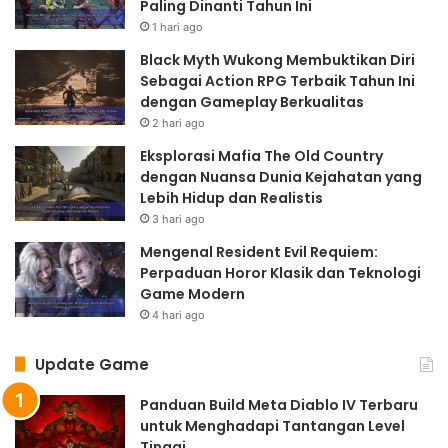
Paling Dinanti Tahun Ini
1 hari ago
Black Myth Wukong Membuktikan Diri
Sebagai Action RPG Terbaik Tahun Ini
dengan Gameplay Berkualitas
2 hari ago
Eksplorasi Mafia The Old Country
dengan Nuansa Dunia Kejahatan yang
Lebih Hidup dan Realistis
3 hari ago
Mengenal Resident Evil Requiem:
Perpaduan Horor Klasik dan Teknologi
Game Modern
4 hari ago
Update Game
Panduan Build Meta Diablo IV Terbaru
untuk Menghadapi Tantangan Level
Tinggi