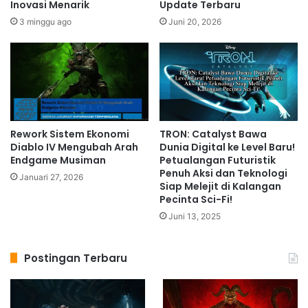
Inovasi Menarik
Update Terbaru
3 minggu ago
Juni 20, 2026
Rework Sistem Ekonomi
TRON: Catalyst Bawa
Diablo IV Mengubah Arah
Dunia Digital ke Level Baru!
Endgame Musiman
Petualangan Futuristik
Penuh Aksi dan Teknologi
Januari 27, 2026
Siap Melejit di Kalangan
Pecinta Sci-Fi!
Juni 13, 2025
Postingan Terbaru