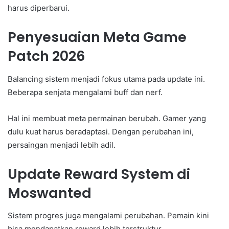
harus diperbarui.
Penyesuaian Meta Game
Patch 2026
Balancing sistem menjadi fokus utama pada update ini.
Beberapa senjata mengalami buff dan nerf.
Hal ini membuat meta permainan berubah. Gamer yang
dulu kuat harus beradaptasi. Dengan perubahan ini,
persaingan menjadi lebih adil.
Update Reward System di
Moswanted
Sistem progres juga mengalami perubahan. Pemain kini
bisa mendapatkan reward lebih terstruktur.