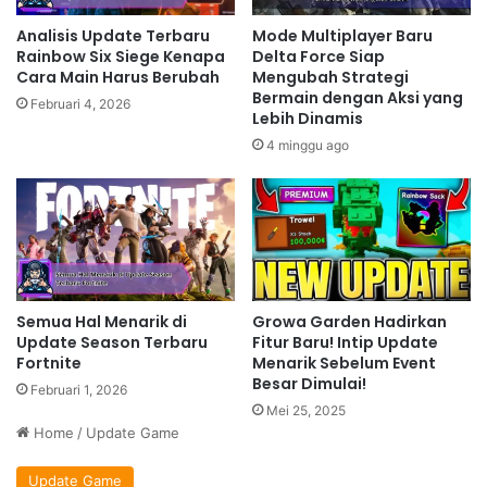
Analisis Update Terbaru
Mode Multiplayer Baru
Rainbow Six Siege Kenapa
Delta Force Siap
Cara Main Harus Berubah
Mengubah Strategi
Bermain dengan Aksi yang
Februari 4, 2026
Lebih Dinamis
4 minggu ago
Semua Hal Menarik di
Growa Garden Hadirkan
Update Season Terbaru
Fitur Baru! Intip Update
Fortnite
Menarik Sebelum Event
Besar Dimulai!
Februari 1, 2026
Mei 25, 2025
Home
/
Update Game
Update Game