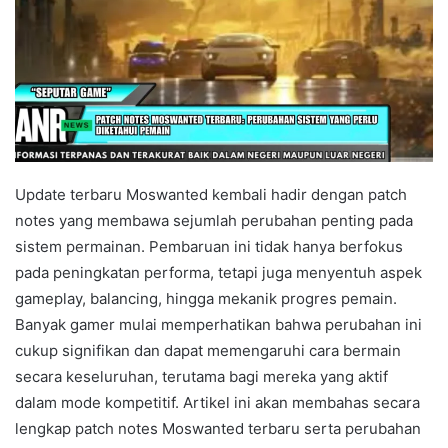
Update terbaru Moswanted kembali hadir dengan patch
notes yang membawa sejumlah perubahan penting pada
sistem permainan. Pembaruan ini tidak hanya berfokus
pada peningkatan performa, tetapi juga menyentuh aspek
gameplay, balancing, hingga mekanik progres pemain.
Banyak gamer mulai memperhatikan bahwa perubahan ini
cukup signifikan dan dapat memengaruhi cara bermain
secara keseluruhan, terutama bagi mereka yang aktif
dalam mode kompetitif. Artikel ini akan membahas secara
lengkap patch notes Moswanted terbaru serta perubahan