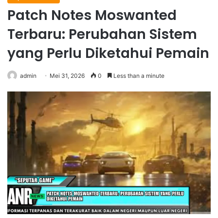
Patch Notes Moswanted
Terbaru: Perubahan Sistem
yang Perlu Diketahui Pemain
admin
Mei 31, 2026
0
Less than a minute