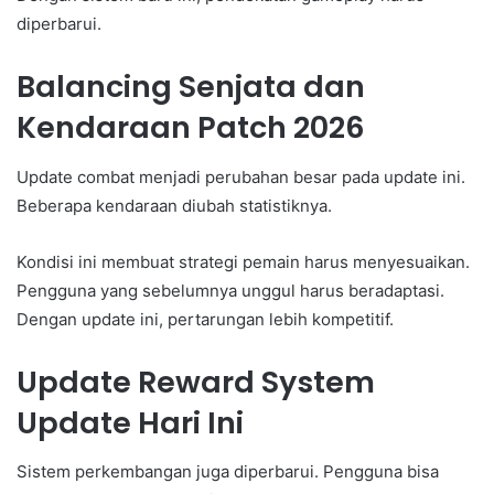
diperbarui.
Balancing Senjata dan
Kendaraan Patch 2026
Update combat menjadi perubahan besar pada update ini.
Beberapa kendaraan diubah statistiknya.
Kondisi ini membuat strategi pemain harus menyesuaikan.
Pengguna yang sebelumnya unggul harus beradaptasi.
Dengan update ini, pertarungan lebih kompetitif.
Update Reward System
Update Hari Ini
Sistem perkembangan juga diperbarui. Pengguna bisa