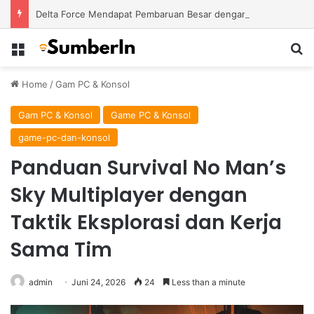
Delta Force Mendapat Pembaruan Besar dengan Map Baru dan Perubahan Gameplay Lebih Kompetitif
Menu
S
Home
/
Gam PC & Konsol
Gam PC & Konsol
Game PC & Konsol
game-pc-dan-konsol
Panduan Survival No Man’s
Sky Multiplayer dengan
Taktik Eksplorasi dan Kerja
Sama Tim
admin
Juni 24, 2026
24
Less than a minute