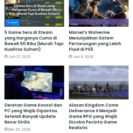
5 Game Seru di Steam
Marvel’s Wolverine
yang Harganya Cuma di
Menunjukkan Sistem
Bawah 50 Ribu (Murah Tapi
Pertarungan yang Lebih
Kualitas Sultan!)
Fluid di PS5
Juni 27, 2025
Juni 9, 2026
Alasan Kingdom Come
Deretan Game Konsol dan
Deliverance II Menjadi
PC yang Wajib Dipantau
Game RPG yang Wajib
Setelah Banyak Update
Dicoba Pecinta Game
Besar Dirilis
Realistis
Mei 20, 2026