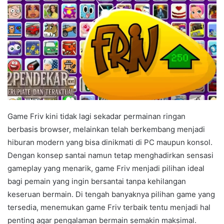
Game Friv kini tidak lagi sekadar permainan ringan
berbasis browser, melainkan telah berkembang menjadi
hiburan modern yang bisa dinikmati di PC maupun konsol.
Dengan konsep santai namun tetap menghadirkan sensasi
gameplay yang menarik, game Friv menjadi pilihan ideal
bagi pemain yang ingin bersantai tanpa kehilangan
keseruan bermain. Di tengah banyaknya pilihan game yang
tersedia, menemukan game Friv terbaik tentu menjadi hal
penting agar pengalaman bermain semakin maksimal.