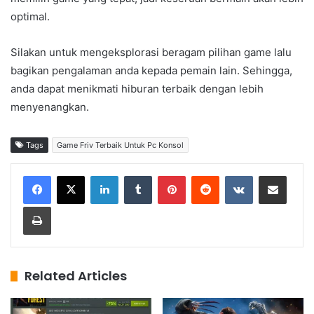
optimal.
Silakan untuk mengeksplorasi beragam pilihan game lalu
bagikan pengalaman anda kepada pemain lain. Sehingga,
anda dapat menikmati hiburan terbaik dengan lebih
menyenangkan.
Tags
Game Friv Terbaik Untuk Pc Konsol
LinkedIn
Tumblr
Pinterest
Reddit
VKontakte
Share via Email
Print
Related Articles