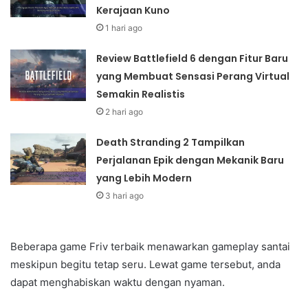
Kerajaan Kuno
1 hari ago
Review Battlefield 6 dengan Fitur Baru
yang Membuat Sensasi Perang Virtual
Semakin Realistis
2 hari ago
Death Stranding 2 Tampilkan
Perjalanan Epik dengan Mekanik Baru
yang Lebih Modern
3 hari ago
Beberapa game Friv terbaik menawarkan gameplay santai
meskipun begitu tetap seru. Lewat game tersebut, anda
dapat menghabiskan waktu dengan nyaman.