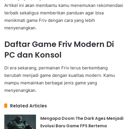
Artikel ini akan membantu kamu menemukan rekomendasi
terbaik sekaligus memberikan panduan agar bisa
menikmati game Friv dengan cara yang lebih
menyenangkan.
Daftar Game Friv Modern Di
PC dan Konsol
Di era sekarang, permainan Friv terus berkembang
berubah menjadi game dengan kualitas modern. Kamu
mampu memainkan berbagai jenis game yang
menyenangkan.
Related Articles
Mengapa Doom The Dark Ages Menjadi
Evolusi Baru Game FPS Bertema