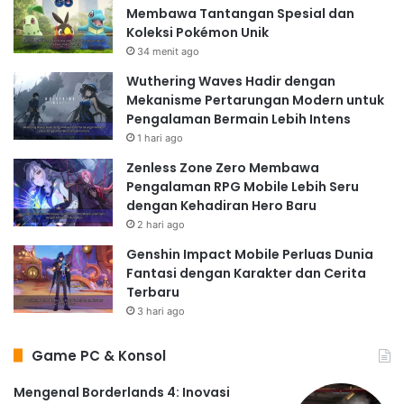
Membawa Tantangan Spesial dan
Koleksi Pokémon Unik
34 menit ago
Wuthering Waves Hadir dengan
Mekanisme Pertarungan Modern untuk
Pengalaman Bermain Lebih Intens
1 hari ago
Zenless Zone Zero Membawa
Pengalaman RPG Mobile Lebih Seru
dengan Kehadiran Hero Baru
2 hari ago
Genshin Impact Mobile Perluas Dunia
Fantasi dengan Karakter dan Cerita
Terbaru
3 hari ago
Game PC & Konsol
Mengenal Borderlands 4: Inovasi