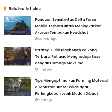
Related Articles
Panduan Sensitivitas Delta Force
Mobile Terbaru untuk Meningkatkan
Akurasi Tembakan Headshot
35 menit ago
Strategi Build Black Myth Wukong
Terbaru: Rahasia Menghadapi Boss
dengan Damage Maksimal
1 hari ago
Tips Mengoptimalkan Farming Material
di Monster Hunter Wilds agar
Perlengkapan Lebih Mudah Dibuat
2 hari ago