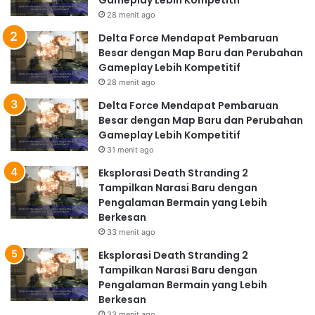
28 menit ago
Delta Force Mendapat Pembaruan
Besar dengan Map Baru dan Perubahan
Gameplay Lebih Kompetitif
28 menit ago
Delta Force Mendapat Pembaruan
Besar dengan Map Baru dan Perubahan
Gameplay Lebih Kompetitif
31 menit ago
Eksplorasi Death Stranding 2
Tampilkan Narasi Baru dengan
Pengalaman Bermain yang Lebih
Berkesan
33 menit ago
Eksplorasi Death Stranding 2
Tampilkan Narasi Baru dengan
Pengalaman Bermain yang Lebih
Berkesan
33 menit ago