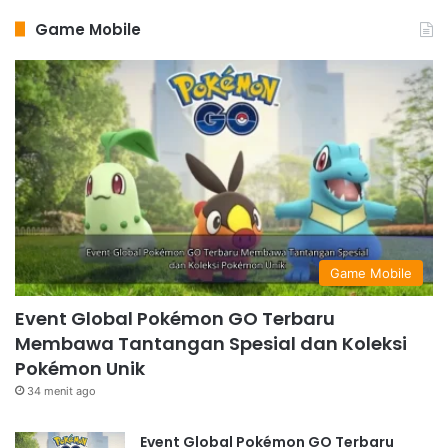
Game Mobile
Game Mobile
Event Global Pokémon GO Terbaru
Membawa Tantangan Spesial dan Koleksi
Pokémon Unik
34 menit ago
Event Global Pokémon GO Terbaru