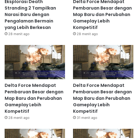
Eksplorasi Death
Delta Force Mendapat
Stranding 2 Tampilkan
Pembaruan Besar dengan
Narasi Baru dengan
Map Baru dan Perubahan
Pengalaman Bermain
Gameplay Lebih
yang Lebih Berkesan
Kompetitif
28 menit ago
28 menit ago
Delta Force Mendapat
Delta Force Mendapat
Pembaruan Besar dengan
Pembaruan Besar dengan
Map Baru dan Perubahan
Map Baru dan Perubahan
Gameplay Lebih
Gameplay Lebih
Kompetitif
Kompetitif
28 menit ago
31 menit ago