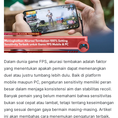
Dalam dunia game FPS, akurasi tembakan adalah faktor
yang menentukan apakah pemain dapat memenangkan
duel atau justru tumbang lebih dulu. Baik di platform
mobile maupun PC, pengaturan sensitivity memiliki peran
besar dalam menjaga konsistensi aim dan stabilitas recoil.
Banyak pemain yang belum memahami bahwa sensitivitas
bukan soal cepat atau lambat, tetapi tentang keseimbangan
yang sesuai dengan gaya bermain masing-masing. Artikel
ini akan membahas cara menemukan pengaturan terbaik,