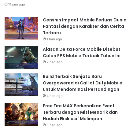
11 jam ago
Genshin Impact Mobile Perluas Dunia
Fantasi dengan Karakter dan Cerita
Terbaru
1 hari ago
Alasan Delta Force Mobile Disebut
Calon FPS Mobile Terbaik Tahun Ini
2 hari ago
Build Terbaik Senjata Baru
Overpowered di Call of Duty Mobile
untuk Mendominasi Pertandingan
4 hari ago
Free Fire MAX Perkenalkan Event
Terbaru dengan Misi Menarik dan
Hadiah Eksklusif Melimpah
5 hari ago