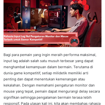
Bagi para pemain yang ingin meraih performa maksimal,
input lag adalah salah satu musuh terbesar yang dapat
menghambat kemampuan dalam bermain. Terutama di
dunia game kompetitif, setiap milidetik memiliki arti
penting dan dapat menentukan kemenangan atau
kekalahan. Dengan memahami pengaturan monitor dan
mouse yang tepat, pemain dapat mengurangi delay secara
signifikan sehingga pengalaman bermain terasa lebih
responsif. Pada ulasan kali ini, kita akan membahas rahasia