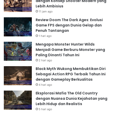
dengan Konsep Shooter Modern yang
Lebih Ambisius
11 jam ago
Review Doom The Dark Ages: Evolusi
Game FPS dengan Dunia Gelap dan
Penuh Tantangan
1 hari ago
Mengapa Monster Hunter Wilds
Menjadi Game Berburu Monster yang
Paling Dinanti Tahun Ini
2 hari ago
Black Myth Wukong Membuktikan Diri
Sebagai Action RPG Terbaik Tahun Ini
dengan Gameplay Berkualitas
4 hari ago
Eksplorasi Mafia The Old Country
dengan Nuansa Dunia Kejahatan yang
Lebih Hidup dan Realistis
5 hari ago