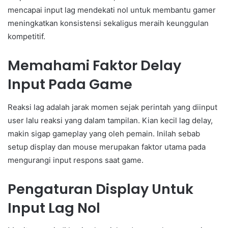
mencapai input lag mendekati nol untuk membantu gamer
meningkatkan konsistensi sekaligus meraih keunggulan
kompetitif.
Memahami Faktor Delay
Input Pada Game
Reaksi lag adalah jarak momen sejak perintah yang diinput
user lalu reaksi yang dalam tampilan. Kian kecil lag delay,
makin sigap gameplay yang oleh pemain. Inilah sebab
setup display dan mouse merupakan faktor utama pada
mengurangi input respons saat game.
Pengaturan Display Untuk
Input Lag Nol