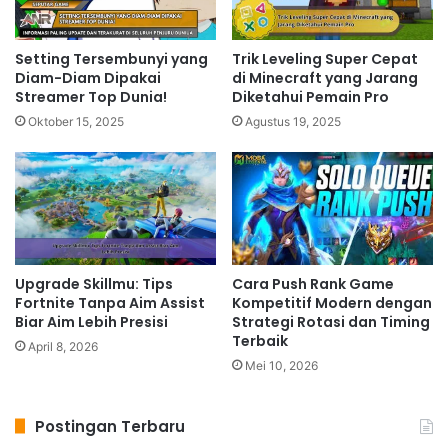
Setting Tersembunyi yang
Trik Leveling Super Cepat
Diam-Diam Dipakai
di Minecraft yang Jarang
Streamer Top Dunia!
Diketahui Pemain Pro
Oktober 15, 2025
Agustus 19, 2025
Cara Push Rank Game
Upgrade Skillmu: Tips
Kompetitif Modern dengan
Fortnite Tanpa Aim Assist
Strategi Rotasi dan Timing
Biar Aim Lebih Presisi
Terbaik
April 8, 2026
Mei 10, 2026
Postingan Terbaru