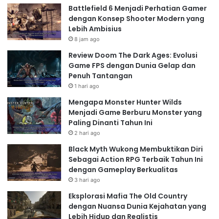
Meledak di Tahun Ini!
Battlefield 6 Menjadi Perhatian Gamer
dengan Konsep Shooter Modern yang
Lebih Ambisius
8 jam ago
Game Aksi Petualangan yang
Review Doom The Dark Ages: Evolusi
Mendebarkan
Game FPS dengan Dunia Gelap dan
Penuh Tantangan
Game aksi petualangan selalu menjadi daya tarik
1 hari ago
utama di konsol. Ekspektasi untuk tahun 2025 adalah
Mengapa Monster Hunter Wilds
judul-judul baru yang menghadirkan grafis yang lebih
Menjadi Game Berburu Monster yang
realistis, cerita yang lebih menarik, dan
gameplay
yang
Paling Dinanti Tahun Ini
lebih inovatif. Perhatikan sistem pertarungan,
2 hari ago
eksplorasi dunia, dan elemen-elemen cerita yang
Black Myth Wukong Membuktikan Diri
ditawarkan. Apakah kamu lebih menyukai pertarungan
Sebagai Action RPG Terbaik Tahun Ini
jarak dekat yang intens atau pertarungan jarak jauh
dengan Gameplay Berkualitas
3 hari ago
yang strategis? Pilihannya ada di tanganmu!
Game Balap dan Olahraga yang
Eksplorasi Mafia The Old Country
dengan Nuansa Dunia Kejahatan yang
Seru
Lebih Hidup dan Realistis