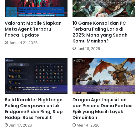
Perjalanan Epik dengan Mekanik
Baru yang Lebih Modern
1 hari ago
Valorant Mobile Siapkan
10 Game Konsol dan PC
Meta Agent Terbaru
Terbaru Paling Laris di
Mengapa Mafia The Old Country
Pasca-Update
2025: Mana yang Sudah
Layak Masuk Daftar Game PC &
Kamu Mainkan?
Januari 21, 2026
Konsol Paling Dinanti Tahun Ini
Juni 18, 2025
2 hari ago
RPG Dunia Terbuka yang Epik
Genre RPG (
Role-Playing Game
) dunia terbuka selalu
menjadi favorit. Diperkirakan akan ada beberapa judul
Build Karakter Nightreign
Dragon Age: Inquisition
Paling Overpower untuk
dan Pesona Dunia Fantasi
besar yang dirilis di tahun 2025, menawarkan cerita
Endgame Elden Ring, Siap
Epik yang Masih Layak
yang kompleks, karakter yang mendalam, dan dunia
Hadapi Boss Tersulit
Dimainkan
yang luas untuk dieksplorasi. Carilah game yang
Juni 17, 2026
Mei 14, 2026
menawarkan sistem kustomisasi karakter yang luas,
pilihan cerita yang bercabang, dan grafis yang