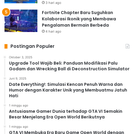
3 hari ago
lebih kompleks, dan grafis yang lebih detail. Sementara
Fortnite Chapter Baru Suguhkan
itu, game multiplayer akan menawarkan mode
Kolaborasi Ikonik yang Membawa
permainan yang lebih variatif dan fitur-fitur online yang
Pengalaman Bermain Berbeda
lebih canggih. Pertimbangkan faktor seperti komunitas
4 hari ago
online, fitur cross-platform, dan frekuensi update dari
developer saat memilih game di genre ini.
Postingan Populer
Tips Memilih Game
Oktober 3, 2025
yang
Worth It
di 2025
Upgrade Tool Wajib Beli: Panduan Modifikasi Palu
Godam dan Wrecking Ball di Deconstruction Simulator
Memilih game yang tepat bisa jadi membingungkan.
Juni 9, 2025
Berikut beberapa tips untuk membantumu:
Date Everything!: Simulasi Kencan Penuh Warna dan
Humor dengan Karakter Unik yang Membuatmu Jatuh
Perhatikan genre favoritmu:
Pilih game yang sesuai
Hati
dengan genre yang kamu sukai. Jangan tergoda oleh
hype semata.
1 minggu ago
Antusiasme Gamer Dunia terhadap GTA VI Semakin
Baca review dan tonton
gameplay
:
Lihat review dari
Besar Menjelang Era Open World Berikutnya
berbagai sumber dan tonton
gameplay
sebelum
1 minggu ago
membeli. Ini akan membantumu mendapatkan
GTA VI Membuka Era Baru Game Open World dengan