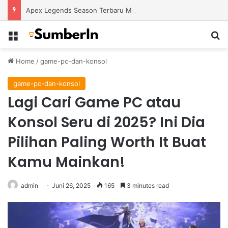
Apex Legends Season Terbaru Menawarkan Strategi Baru Melalui Kehadiran Legend Generasi Berikutnya
Menu
S
Home
/
game-pc-dan-konsol
game-pc-dan-konsol
Lagi Cari Game PC atau
Konsol Seru di 2025? Ini Dia
Pilihan Paling Worth It Buat
Kamu Mainkan!
admin
Juni 26, 2025
165
3 minutes read