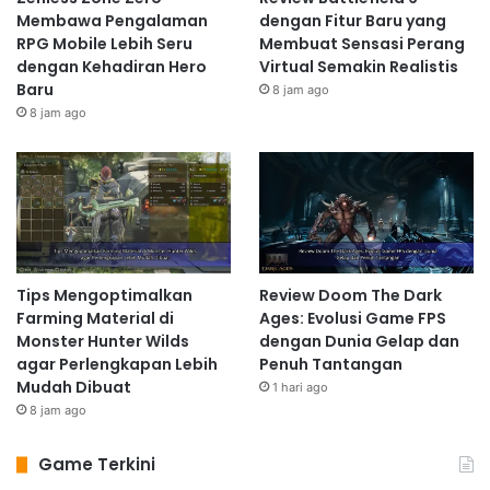
pastikan kamu punya waktu yang cukup untuk
Membawa Pengalaman
dengan Fitur Baru yang
menguasainya!
RPG Mobile Lebih Seru
Membuat Sensasi Perang
Game Konsol Terbaik 2025:
dengan Kehadiran Hero
Virtual Semakin Realistis
Baru
8 jam ago
Aksi dan Petualangan
8 jam ago
Konsol menawarkan pengalaman bermain yang lebih
nyaman dan praktis. Berikut beberapa pilihan game
konsol terbaik yang patut kamu pertimbangkan di
tahun 2025:
Tips Mengoptimalkan
Review Doom The Dark
Read Also:
Farming Material di
Ages: Evolusi Game FPS
Monster Hunter Wilds
dengan Dunia Gelap dan
Rekomendasi Game PC dan Konsol Paling
agar Perlengkapan Lebih
Penuh Tantangan
Seru di Tahun 2025: Grafik Fantastis, Story
Mudah Dibuat
1 hari ago
Gila, dan Gameplay Nagih!
8 jam ago
Game Next-Gen Paling Ditunggu 2025: Inilah
Game Terkini
Deretan Game PC & Konsol yang Siap