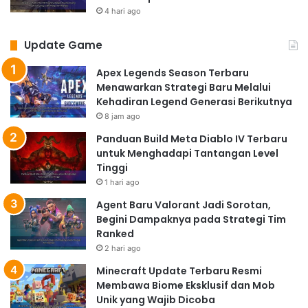
Pecinta game balap dan olahraga juga akan
4 hari ago
dimanjakan dengan berbagai pilihan menarik di tahun
Update Game
2025. Game balap akan menawarkan pengalaman
yang lebih realistis dengan fisika yang lebih akurat dan
Apex Legends Season Terbaru
detail kendaraan yang lebih rinci. Sementara itu, game
Menawarkan Strategi Baru Melalui
olahraga akan menghadirkan fitur-fitur baru yang
Kehadiran Legend Generasi Berikutnya
meningkatkan pengalaman bermain, seperti
8 jam ago
peningkatan AI pemain, mode permainan baru, dan
Panduan Build Meta Diablo IV Terbaru
grafis yang lebih memukau. Pilihlah game yang sesuai
untuk Menghadapi Tantangan Level
Tinggi
dengan olahraga favoritmu dan pastikan kamu
1 hari ago
memiliki kontroler yang nyaman untuk pengalaman
Agent Baru Valorant Jadi Sorotan,
bermain yang optimal.
Begini Dampaknya pada Strategi Tim
Game Fighting dan Multiplayer
Ranked
yang Mengasyikkan
2 hari ago
Genre fighting dan multiplayer juga akan tetap populer
Minecraft Update Terbaru Resmi
Membawa Biome Eksklusif dan Mob
di tahun 2025. Game fighting akan menawarkan roster
Unik yang Wajib Dicoba
karakter yang lebih beragam, sistem pertarungan yang