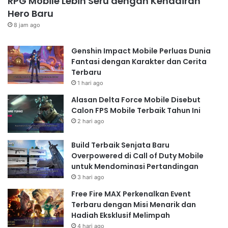
RPG Mobile Lebih Seru dengan Kehadiran
melakukan riset dan memilih game yang paling sesuai
Hero Baru
dengan preferensi dan budgetmu. Ikuti tips di atas dan
8 jam ago
selamat bermain!
Genshin Impact Mobile Perluas Dunia
Fantasi dengan Karakter dan Cerita
Terbaru
1 hari ago
Alasan Delta Force Mobile Disebut
Calon FPS Mobile Terbaik Tahun Ini
2 hari ago
Build Terbaik Senjata Baru
Overpowered di Call of Duty Mobile
untuk Mendominasi Pertandingan
3 hari ago
Free Fire MAX Perkenalkan Event
Terbaru dengan Misi Menarik dan
Hadiah Eksklusif Melimpah
4 hari ago