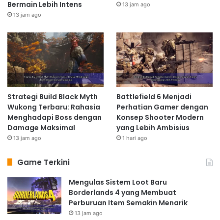
Bermain Lebih Intens
13 jam ago
13 jam ago
Strategi Build Black Myth
Battlefield 6 Menjadi
Wukong Terbaru: Rahasia
Perhatian Gamer dengan
Menghadapi Boss dengan
Konsep Shooter Modern
Damage Maksimal
yang Lebih Ambisius
13 jam ago
1 hari ago
Game Terkini
Mengulas Sistem Loot Baru
Borderlands 4 yang Membuat
Perburuan Item Semakin Menarik
13 jam ago