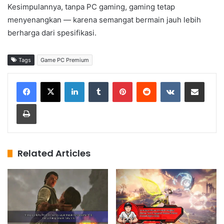
Kesimpulannya, tanpa PC gaming, gaming tetap
menyenangkan — karena semangat bermain jauh lebih
berharga dari spesifikasi.
Tags
Game PC Premium
LinkedIn
Tumblr
Pinterest
Reddit
VKontakte
Share via Email
Print
Related Articles