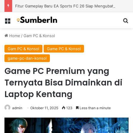
Fitur Gameplay Baru EA Sports FC 26 Siap Mengubah Cara Bermain di Lapangan Virtual
Menu
S
Home
/
Gam PC & Konsol
Gam PC & Konsol
Game PC & Konsol
game-pc-dan-konsol
Game PC Premium yang
Ternyata Bisa Dimainkan di
Laptop Kentang
admin
Oktober 11, 2025
123
Less than a minute