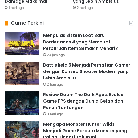
Damage Maksimal
yang Lebih Ambisius
1 hari ago
2 hari ago
Game Terkini
Mengulas Sistem Loot Baru
Borderlands 4 yang Membuat
Perburuan Item Semakin Menarik
24 jam ago
Battlefield 6 Menjadi Perhatian Gamer
dengan Konsep Shooter Modern yang
Lebih Ambisius
2 hari ago
Review Doom The Dark Ages: Evolusi
Game FPS dengan Dunia Gelap dan
Penuh Tantangan
3 hari ago
Mengapa Monster Hunter Wilds
Menjadi Game Berburu Monster yang
Paling Dinanti Tahun Ini