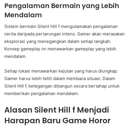
Pengalaman Bermain yang Lebih
Mendalam
Sistem bermain Silent Hill f mengutamakan pengalaman
cerita daripada pertarungan intens. Gamer akan merasakan
eksplorasi yang menegangkan dalam setiap langkah.
Konsep gameplay ini menawarkan gameplay yang lebih
mendalam.
Setiap lokasi menawarkan kejutan yang harus diungkap.
Gamer harus lebih teliti dalam membaca situasi. Dalam
Silent Hill f, ketegangan dibangun secara bertahap untuk
memberikan pengalaman mendalam.
Alasan Silent Hill f Menjadi
Harapan Baru Game Horor