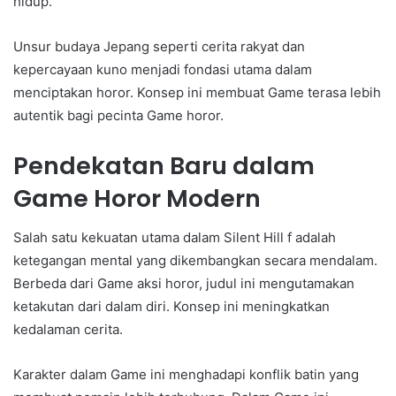
hidup.
Unsur budaya Jepang seperti cerita rakyat dan
kepercayaan kuno menjadi fondasi utama dalam
menciptakan horor. Konsep ini membuat Game terasa lebih
autentik bagi pecinta Game horor.
Pendekatan Baru dalam
Game Horor Modern
Salah satu kekuatan utama dalam Silent Hill f adalah
ketegangan mental yang dikembangkan secara mendalam.
Berbeda dari Game aksi horor, judul ini mengutamakan
ketakutan dari dalam diri. Konsep ini meningkatkan
kedalaman cerita.
Karakter dalam Game ini menghadapi konflik batin yang