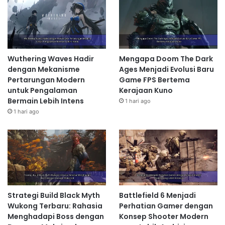
Wuthering Waves Hadir
Mengapa Doom The Dark
dengan Mekanisme
Ages Menjadi Evolusi Baru
Pertarungan Modern
Game FPS Bertema
untuk Pengalaman
Kerajaan Kuno
Bermain Lebih Intens
1 hari ago
1 hari ago
Strategi Build Black Myth
Battlefield 6 Menjadi
Wukong Terbaru: Rahasia
Perhatian Gamer dengan
Menghadapi Boss dengan
Konsep Shooter Modern