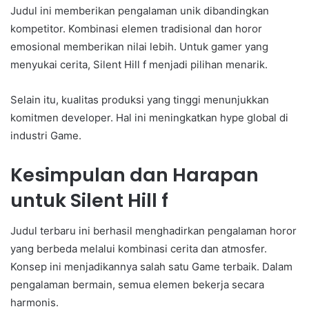
Judul ini memberikan pengalaman unik dibandingkan
kompetitor. Kombinasi elemen tradisional dan horor
emosional memberikan nilai lebih. Untuk gamer yang
menyukai cerita, Silent Hill f menjadi pilihan menarik.
Selain itu, kualitas produksi yang tinggi menunjukkan
komitmen developer. Hal ini meningkatkan hype global di
industri Game.
Kesimpulan dan Harapan
untuk Silent Hill f
Judul terbaru ini berhasil menghadirkan pengalaman horor
yang berbeda melalui kombinasi cerita dan atmosfer.
Konsep ini menjadikannya salah satu Game terbaik. Dalam
pengalaman bermain, semua elemen bekerja secara
harmonis.