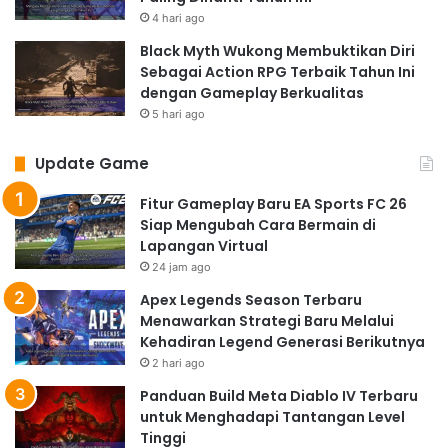
4 hari ago
Black Myth Wukong Membuktikan Diri
Sebagai Action RPG Terbaik Tahun Ini
dengan Gameplay Berkualitas
5 hari ago
Update Game
Fitur Gameplay Baru EA Sports FC 26
Siap Mengubah Cara Bermain di
Lapangan Virtual
24 jam ago
Apex Legends Season Terbaru
Menawarkan Strategi Baru Melalui
Kehadiran Legend Generasi Berikutnya
2 hari ago
Panduan Build Meta Diablo IV Terbaru
untuk Menghadapi Tantangan Level
Tinggi