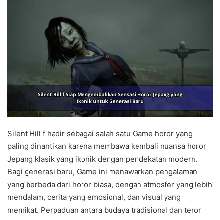
Silent Hill f hadir sebagai salah satu Game horor yang
paling dinantikan karena membawa kembali nuansa horor
Jepang klasik yang ikonik dengan pendekatan modern.
Bagi generasi baru, Game ini menawarkan pengalaman
yang berbeda dari horor biasa, dengan atmosfer yang lebih
mendalam, cerita yang emosional, dan visual yang
memikat. Perpaduan antara budaya tradisional dan teror