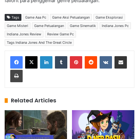
favorit para penggemar genre petualangan.
Tags
Game Aaa Pc
Game Aksi Petualangan
Game Eksplorasi
Game Misteri
Game Petualangan
Game Sinematik
Indiana Jones Pc
Indiana Jones Review
Review Game Pc
Tags Indiana Jones And The Great Circle
LinkedIn
Tumblr
Pinterest
Reddit
VKontakte
Share via Email
Print
Related Articles