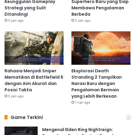
Keunggulan Gameplay
Superhero Baru yang Siap
Strategi yang Sulit
Membawa Pengalaman
Ditandingi
Berbeda
5 jam ago
5 jam ago
Rahasia Menjadi Sniper
Eksplorasi Death
Mematikan di Battlefield 6
Stranding 2 Tampilkan
dengan Aim Akurat dan
Narasi Baru dengan
Posisi Taktis
Pengalaman Bermain
yang Lebih Berkesan
5 jam ago
1 hari ago
Game Terkini
Mengenal Elden Ring Nightreign: