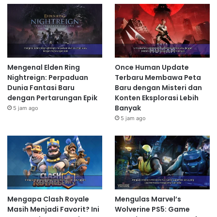
Mengenal Elden Ring
Once Human Update
Nightreign: Perpaduan
Terbaru Membawa Peta
Dunia Fantasi Baru
Baru dengan Misteri dan
dengan Pertarungan Epik
Konten Eksplorasi Lebih
Banyak
5 jam ago
5 jam ago
Mengapa Clash Royale
Mengulas Marvel’s
Masih Menjadi Favorit? Ini
Wolverine PS5: Game