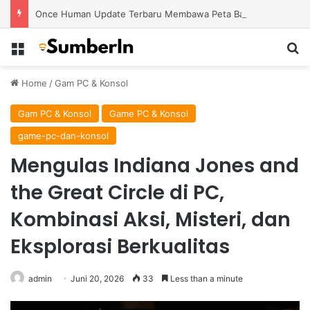
Once Human Update Terbaru Membawa Peta Baru dengan Misteri dan Konten Eksplorasi Lebih Banyak
Menu
S
Home
/
Gam PC & Konsol
Gam PC & Konsol
Game PC & Konsol
game-pc-dan-konsol
Mengulas Indiana Jones and
the Great Circle di PC,
Kombinasi Aksi, Misteri, dan
Eksplorasi Berkualitas
admin
Juni 20, 2026
33
Less than a minute