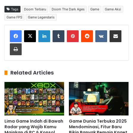
Tags
Doom Terbaru
Doom The Dark Ages
Game
Game Aksi
Game FPS
Game Legendaris
LinkedIn
Tumblr
Pinterest
Reddit
VKontakte
Share via Email
Print
Related Articles
Lima Game Indah di Bawah
Game Dunia Terbuka 2025
Radar yang Wajib Kamu
Mendominasi, Fitur Baru
Mainkan di PC & Konsol
Bikin Banyak Pemain Kaget