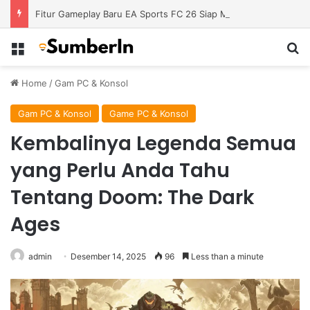
Fitur Gameplay Baru EA Sports FC 26 Siap Mengubah Cara Bermain di Lapangan Virtual
Menu
S
Home
/
Gam PC & Konsol
Gam PC & Konsol
Game PC & Konsol
Kembalinya Legenda Semua
yang Perlu Anda Tahu
Tentang Doom: The Dark
Ages
admin
Desember 14, 2025
96
Less than a minute