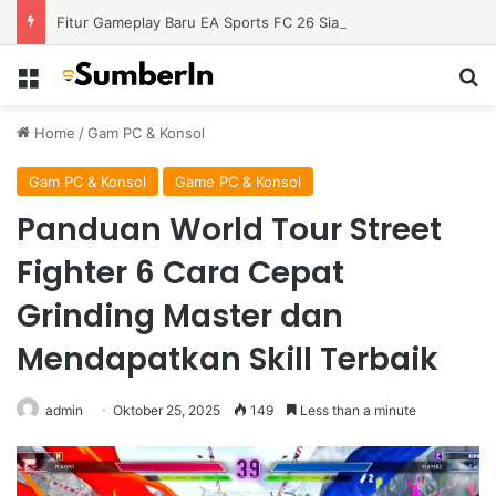
Fitur Gameplay Baru EA Sports FC 26 Siap Mengubah Cara Bermain di Lapangan Virtual
Menu
S
Home
/
Gam PC & Konsol
Gam PC & Konsol
Game PC & Konsol
Panduan World Tour Street
Fighter 6 Cara Cepat
Grinding Master dan
Mendapatkan Skill Terbaik
admin
Oktober 25, 2025
149
Less than a minute