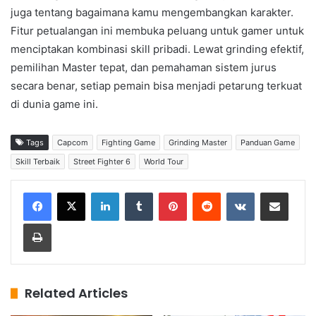
juga tentang bagaimana kamu mengembangkan karakter.
Fitur petualangan ini membuka peluang untuk gamer untuk
menciptakan kombinasi skill pribadi. Lewat grinding efektif,
pemilihan Master tepat, dan pemahaman sistem jurus
secara benar, setiap pemain bisa menjadi petarung terkuat
di dunia game ini.
Tags
Capcom
Fighting Game
Grinding Master
Panduan Game
Skill Terbaik
Street Fighter 6
World Tour
LinkedIn
Tumblr
Pinterest
Reddit
VKontakte
Share via Email
Print
Related Articles