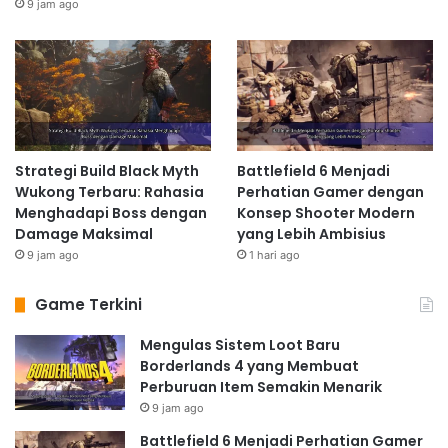
9 jam ago
kendaraan canggih dengan kemampuan unik dan
berlomba di trek-trek yang menantang di berbagai
lokasi di seluruh dunia.
Multiplayer online
yang
kompetitif akan menguji kemampuan balap Anda
melawan pemain lain dari seluruh dunia.
Velocity
Rush 3025
bukan hanya tentang kecepatan, tetapi juga
tentang strategi dan keterampilan mengendalikan
Strategi Build Black Myth
Battlefield 6 Menjadi
kendaraan Anda di tengah persaingan yang ketat.
Wukong Terbaru: Rahasia
Perhatian Gamer dengan
Menghadapi Boss dengan
Konsep Shooter Modern
Rasakan sensasi kecepatan dan adrenalin yang luar
Damage Maksimal
yang Lebih Ambisius
biasa dalam game balap terbaik 2025 ini!
9 jam ago
1 hari ago
Fitur Menarik Velocity Rush 3025:
Kendaraan futuristik dengan kemampuan unik
Game Terkini
Trek balap yang menantang dan beragam
Mengulas Sistem Loot Baru
Grafis yang detail dan efek visual yang memukau
Borderlands 4 yang Membuat
Multiplayer online
yang kompetitif
Perburuan Item Semakin Menarik
Sistem
upgrade
kendaraan yang mendalam
9 jam ago
Horor Survival yang
Battlefield 6 Menjadi Perhatian Gamer