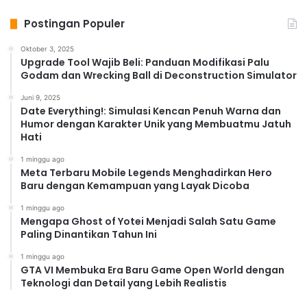
mengembangkan teknologi untuk mengalahkan musuh
Anda. Grafis yang detail dan efek visual yang
Postingan Populer
spektakuler akan membuat Anda larut dalam
Oktober 3, 2025
pertempuran yang menegangkan.
War of Tomorrow
Upgrade Tool Wajib Beli: Panduan Modifikasi Palu
Godam dan Wrecking Ball di Deconstruction Simulator
juga menawarkan mode
multiplayer
yang
memungkinkan Anda untuk bermain melawan pemain
Juni 9, 2025
Date Everything!: Simulasi Kencan Penuh Warna dan
lain dari seluruh dunia. Strategi dan taktik yang tepat
Humor dengan Karakter Unik yang Membuatmu Jatuh
adalah kunci kemenangan dalam game strategi terbaik
Hati
2025 ini!
1 minggu ago
Fitur Utama War of Tomorrow:
Meta Terbaru Mobile Legends Menghadirkan Hero
Baru dengan Kemampuan yang Layak Dicoba
Pertempuran futuristik yang epik
Unit-unit militer canggih dan teknologi perang masa
1 minggu ago
Mengapa Ghost of Yotei Menjadi Salah Satu Game
depan
Paling Dinantikan Tahun Ini
Grafis yang detail dan efek visual yang spektakuler
Mode
multiplayer
yang kompetitif
1 minggu ago
GTA VI Membuka Era Baru Game Open World dengan
Sistem pengembangan teknologi dan pembangunan
Teknologi dan Detail yang Lebih Realistis
basis yang mendalam