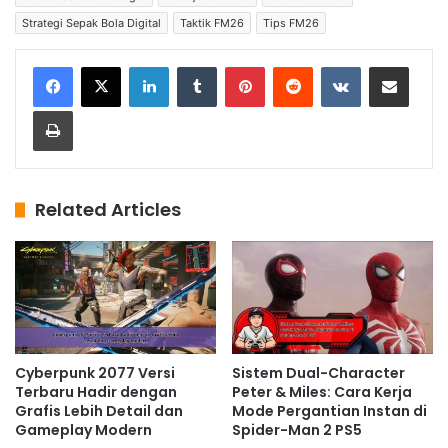
Strategi Sepak Bola Digital
Taktik FM26
Tips FM26
LinkedIn
Tumblr
Pinterest
Reddit
VKontakte
Share via Email
Print
Related Articles
Cyberpunk 2077 Versi
Sistem Dual-Character
Terbaru Hadir dengan
Peter & Miles: Cara Kerja
Grafis Lebih Detail dan
Mode Pergantian Instan di
Gameplay Modern
Spider-Man 2 PS5