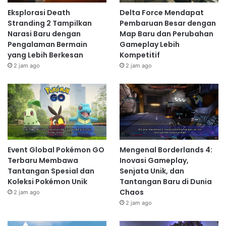
Eksplorasi Death
Delta Force Mendapat
Stranding 2 Tampilkan
Pembaruan Besar dengan
Narasi Baru dengan
Map Baru dan Perubahan
Pengalaman Bermain
Gameplay Lebih
yang Lebih Berkesan
Kompetitif
2 jam ago
2 jam ago
Event Global Pokémon GO
Mengenal Borderlands 4:
Terbaru Membawa
Inovasi Gameplay,
Tantangan Spesial dan
Senjata Unik, dan
Koleksi Pokémon Unik
Tantangan Baru di Dunia
Chaos
2 jam ago
2 jam ago