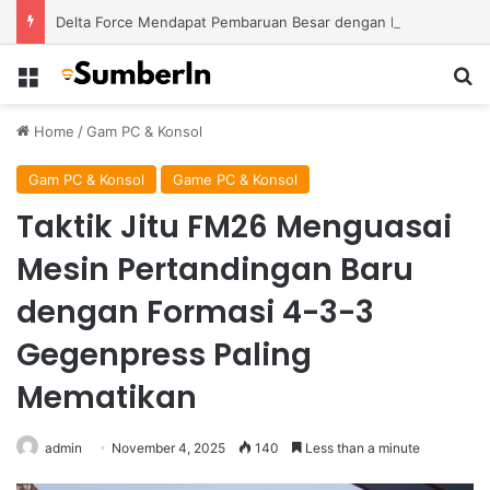
Delta Force Mendapat Pembaruan Besar dengan Map Baru dan Perubahan Gameplay Lebih Kompetitif
Menu
S
Home
/
Gam PC & Konsol
Gam PC & Konsol
Game PC & Konsol
Taktik Jitu FM26 Menguasai
Mesin Pertandingan Baru
dengan Formasi 4-3-3
Gegenpress Paling
Mematikan
admin
November 4, 2025
140
Less than a minute