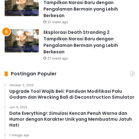
Tampilkan Narasi Baru dengan
Era ini ditandai dengan munculnya
game mobile
Pengalaman Bermain yang Lebih
berkualitas tinggi dengan grafis yang menyaingi
Berkesan
konsol.
Smartphone
modern memiliki kemampuan
37 menit ago
pemrosesan yang sangat kuat, sehingga
Eksplorasi Death Stranding 2
memungkinkan pengembangan
game
dengan detail
Tampilkan Narasi Baru dengan
visual yang luar biasa dan
gameplay
yang
Pengalaman Bermain yang Lebih
kompleks.
Game
–
game
ini seringkali diadaptasi dari
Berkesan
konsol atau PC, atau bahkan dikembangkan khusus
37 menit ago
untuk platform mobile.
Postingan Populer
Game Mobile Modern dan Tren
Terbaru
Oktober 3, 2025
Upgrade Tool Wajib Beli: Panduan Modifikasi Palu
Genshin Impact:
Game
open-world RPG
dengan grafis
Godam dan Wrecking Ball di Deconstruction Simulator
yang sangat indah dan
gameplay
yang menarik.
Juni 9, 2025
Membuktikan bahwa
game
AAA bisa dinikmati
Date Everything!: Simulasi Kencan Penuh Warna dan
Humor dengan Karakter Unik yang Membuatmu Jatuh
di
smartphone
.
Hati
Call of Duty Mobile:
Versi mobile dari
franchise
game
tembak-menembak populer. Menawarkan
1 minggu ago