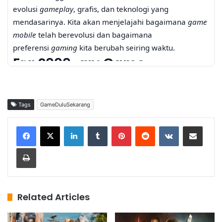
evolusi
gameplay
, grafis, dan teknologi yang
mendasarinya. Kita akan menjelajahi bagaimana
game
mobile
telah berevolusi dan bagaimana
preferensi
gaming
kita berubah seiring waktu.
Era 2000-an: Game
Sederhana, Keseruan Tak
Terbatas
Tags
GameDuluSekarang
Di awal tahun 2000-an,
game mobile
masih sangat
LinkedIn
Tumblr
Pinterest
Reddit
VKontakte
Share via Email
sederhana. Layar kecil dan kemampuan pemrosesan
yang terbatas membatasi kompleksitas
game
. Namun,
Print
kesederhanaan ini justru menjadi daya tarik tersendiri.
Siapa yang tidak ingat dengan
Snake
,
game
ular yang
legendaris? Atau
Tetris
,
game
susun balok yang
mengasah otak?
Game
–
game
ini, meskipun sederhana,
Related Articles
mampu memberikan hiburan berjam-jam.