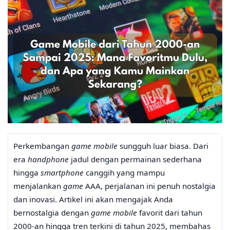
Perkembangan
game mobile
sungguh luar biasa. Dari
era
handphone
jadul dengan permainan sederhana
hingga
smartphone
canggih yang mampu
menjalankan
game
AAA, perjalanan ini penuh nostalgia
dan inovasi. Artikel ini akan mengajak Anda
bernostalgia dengan
game mobile
favorit dari tahun
2000-an hingga tren terkini di tahun 2025, membahas