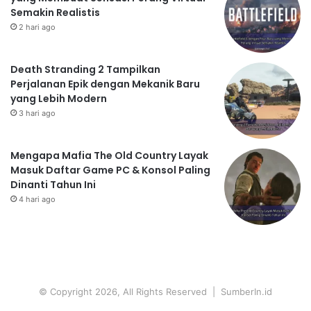
Semakin Realistis
2 hari ago
Death Stranding 2 Tampilkan
Perjalanan Epik dengan Mekanik Baru
yang Lebih Modern
3 hari ago
Mengapa Mafia The Old Country Layak
Masuk Daftar Game PC & Konsol Paling
Dinanti Tahun Ini
4 hari ago
© Copyright 2026, All Rights Reserved | SumberIn.id