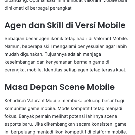
dipandang. Optimalisasi ini membuat Valorant Mobile bisa
dinikmati di berbagai perangkat.
Agen dan Skill di Versi Mobile
Sebagian besar agen ikonik tetap hadir di Valorant Mobile.
Namun, beberapa skill mengalami penyesuaian agar lebih
mudah digunakan. Tujuannya adalah menjaga
keseimbangan dan kenyamanan bermain game di
perangkat mobile. Identitas setiap agen tetap terasa kuat.
Masa Depan Scene Mobile
Kehadiran Valorant Mobile membuka peluang besar bagi
komunitas game mobile. Mode kompetitif tetap menjadi
fokus. Banyak pemain melihat potensi lahirnya scene
esports baru. Jika dikembangkan secara konsisten, game
ini berpeluang menjadi ikon kompetitif di platform mobile.