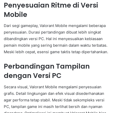
Penyesuaian Ritme di Versi
Mobile
Dari segi gameplay, Valorant Mobile mengalami beberapa
penyesuaian. Durasi pertandingan dibuat lebih singkat
dibandingkan versi PC. Hal ini menyesuaikan kebiasaan
pemain mobile yang sering bermain dalam waktu terbatas.
Meski lebih cepat, esensi game taktis tetap dipertahankan.
Perbandingan Tampilan
dengan Versi PC
Secara visual, Valorant Mobile mengalami penyesuaian
grafis. Detail lingkungan dan efek visual disederhanakan
agar performa tetap stabil. Meski tidak sekompleks versi
PC, tampilan game ini masih terlihat bersih dan nyaman