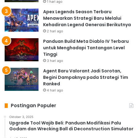
1 hari ago
Apex Legends Season Terbaru
Menawarkan Strategi Baru Melalui
Kehadiran Legend Generasi Berikutnya
2 hari ago
Panduan Build Meta Diablo IV Terbaru
untuk Menghadapi Tantangan Level
Tinggi
3 hari ago
Agent Baru Valorant Jadi Sorotan,
Begini Dampaknya pada Strategi Tim
Ranked
4 hari ago
Postingan Populer
Oktober 3, 2025
Upgrade Tool Wajib Beli: Panduan Modifikasi Palu
Godam dan Wrecking Ball di Deconstruction Simulator