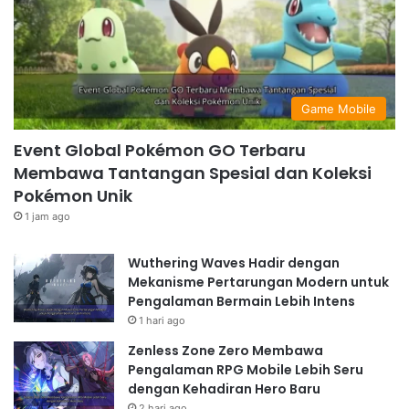
Game Mobile
Event Global Pokémon GO Terbaru
Membawa Tantangan Spesial dan Koleksi
Pokémon Unik
1 jam ago
Wuthering Waves Hadir dengan
Mekanisme Pertarungan Modern untuk
Pengalaman Bermain Lebih Intens
1 hari ago
Zenless Zone Zero Membawa
Pengalaman RPG Mobile Lebih Seru
dengan Kehadiran Hero Baru
2 hari ago