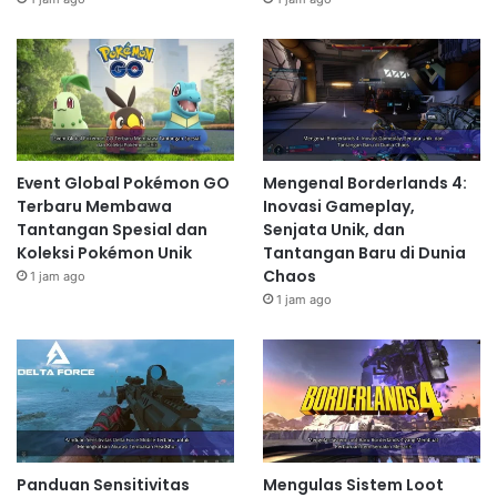
Event Global Pokémon GO
Mengenal Borderlands 4:
Terbaru Membawa
Inovasi Gameplay,
Tantangan Spesial dan
Senjata Unik, dan
Koleksi Pokémon Unik
Tantangan Baru di Dunia
Chaos
1 jam ago
1 jam ago
Panduan Sensitivitas
Mengulas Sistem Loot