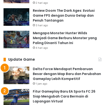
2 hari ago
Review Doom The Dark Ages: Evolusi
Game FPS dengan Dunia Gelap dan
Penuh Tantangan
3 hari ago
Mengapa Monster Hunter Wilds
Menjadi Game Berburu Monster yang
Paling Dinanti Tahun Ini
4 hari ago
Update Game
Delta Force Mendapat Pembaruan
Besar dengan Map Baru dan Perubahan
Gameplay Lebih Kompetitif
1 jam ago
Fitur Gameplay Baru EA Sports FC 26
Siap Mengubah Cara Bermain di
Lapangan Virtual