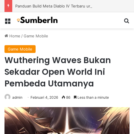
Panduan Build Meta Diablo IV Terbaru untuk Menghadapi Tantangan Level Tinggi
Menu
S
Home
/
Game Mobile
Game Mobile
Wuthering Waves Bukan
Sekadar Open World Ini
Pembeda Utamanya
admin
Februari 4, 2026
86
Less than a minute