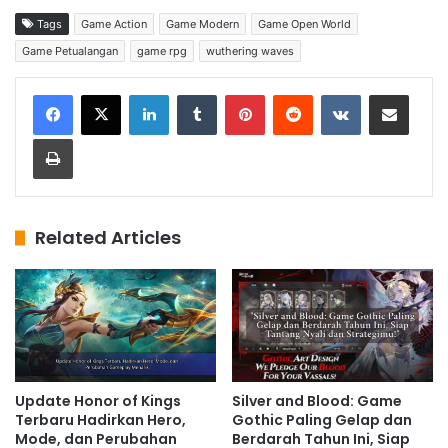
Tags
Game Action
Game Modern
Game Open World
Game Petualangan
game rpg
wuthering waves
LinkedIn
Tumblr
Pinterest
Reddit
VKontakte
Share via Email
Print
Related Articles
Update Honor of Kings
Silver and Blood: Game
Terbaru Hadirkan Hero,
Gothic Paling Gelap dan
Mode, dan Perubahan
Berdarah Tahun Ini, Siap