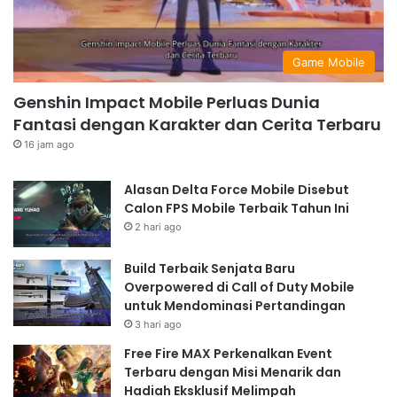
Game Mobile
Genshin Impact Mobile Perluas Dunia
Fantasi dengan Karakter dan Cerita Terbaru
16 jam ago
Alasan Delta Force Mobile Disebut
Calon FPS Mobile Terbaik Tahun Ini
2 hari ago
Build Terbaik Senjata Baru
Overpowered di Call of Duty Mobile
untuk Mendominasi Pertandingan
3 hari ago
Free Fire MAX Perkenalkan Event
Terbaru dengan Misi Menarik dan
Hadiah Eksklusif Melimpah