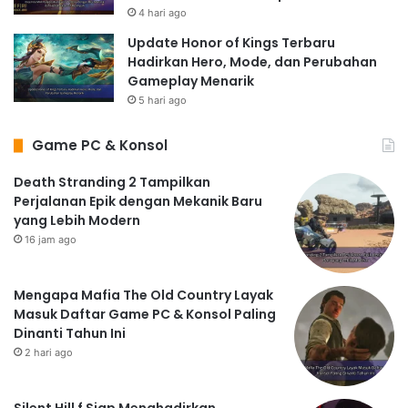
4 hari ago
Update Honor of Kings Terbaru
Hadirkan Hero, Mode, dan Perubahan
Gameplay Menarik
5 hari ago
Game PC & Konsol
Death Stranding 2 Tampilkan
Perjalanan Epik dengan Mekanik Baru
yang Lebih Modern
16 jam ago
Mengapa Mafia The Old Country Layak
Masuk Daftar Game PC & Konsol Paling
Dinanti Tahun Ini
2 hari ago