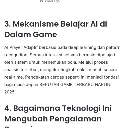
3 hari ago
3. Mekanisme Belajar AI di
Dalam Game
AI Player Adaptif berbasis pada deep learning dan pattern
recognition. Semua interaksi selama bermain dipelajari
oleh sistem untuk menemukan pola. Melalui proses
analisis tersebut, mengatur tingkat reaksi musuh secara
real-time. Pendekatan cerdas seperti ini menjadi fondasi
bagi masa depan SEPUTAR GAME TERBARU HARI INI
2025.
4. Bagaimana Teknologi Ini
Mengubah Pengalaman