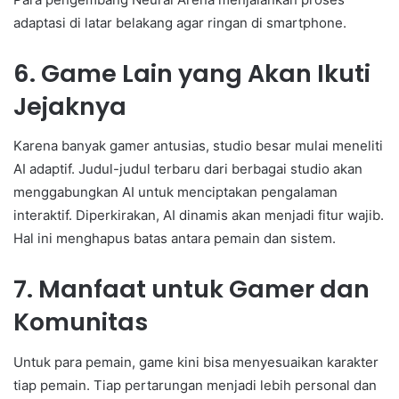
adaptasi di latar belakang agar ringan di smartphone.
6. Game Lain yang Akan Ikuti
Jejaknya
Karena banyak gamer antusias, studio besar mulai meneliti
AI adaptif. Judul-judul terbaru dari berbagai studio akan
menggabungkan AI untuk menciptakan pengalaman
interaktif. Diperkirakan, AI dinamis akan menjadi fitur wajib.
Hal ini menghapus batas antara pemain dan sistem.
7. Manfaat untuk Gamer dan
Komunitas
Untuk para pemain, game kini bisa menyesuaikan karakter
tiap pemain. Tiap pertarungan menjadi lebih personal dan