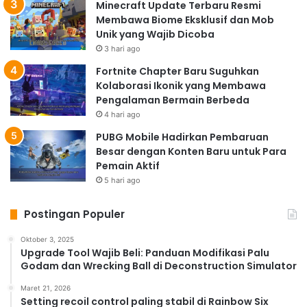
Minecraft Update Terbaru Resmi
Membawa Biome Eksklusif dan Mob
Unik yang Wajib Dicoba
3 hari ago
Fortnite Chapter Baru Suguhkan
Kolaborasi Ikonik yang Membawa
Pengalaman Bermain Berbeda
4 hari ago
PUBG Mobile Hadirkan Pembaruan
Besar dengan Konten Baru untuk Para
Pemain Aktif
5 hari ago
Postingan Populer
Oktober 3, 2025
Upgrade Tool Wajib Beli: Panduan Modifikasi Palu
Godam dan Wrecking Ball di Deconstruction Simulator
Maret 21, 2026
Setting recoil control paling stabil di Rainbow Six