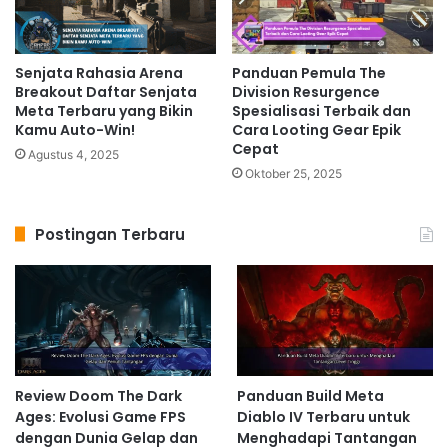
Senjata Rahasia Arena
Panduan Pemula The
Breakout Daftar Senjata
Division Resurgence
Meta Terbaru yang Bikin
Spesialisasi Terbaik dan
Kamu Auto-Win!
Cara Looting Gear Epik
Cepat
Agustus 4, 2025
Oktober 25, 2025
Postingan Terbaru
Review Doom The Dark
Panduan Build Meta
Ages: Evolusi Game FPS
Diablo IV Terbaru untuk
dengan Dunia Gelap dan
Menghadapi Tantangan