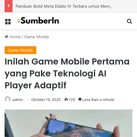
Panduan Build Meta Diablo IV Terbaru untuk Menghadapi Tantangan Level Tinggi
Menu
S
Home
/
Game Mobile
Game Mobile
Inilah Game Mobile Pertama
yang Pake Teknologi AI
Player Adaptif
admin
Oktober 19, 2025
129
Less than a minute