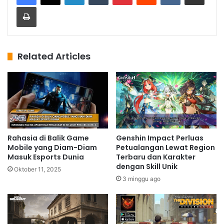
Print
Related Articles
Rahasia di Balik Game
Genshin Impact Perluas
Mobile yang Diam-Diam
Petualangan Lewat Region
Masuk Esports Dunia
Terbaru dan Karakter
dengan Skill Unik
Oktober 11, 2025
3 minggu ago