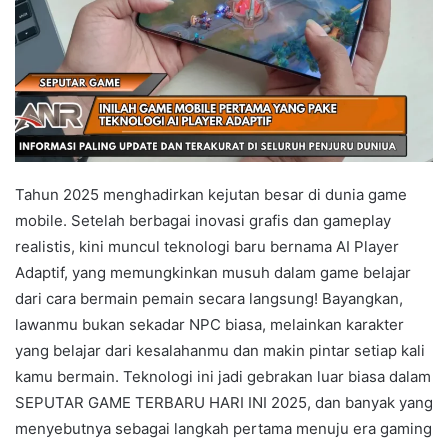
Tahun 2025 menghadirkan kejutan besar di dunia game
mobile. Setelah berbagai inovasi grafis dan gameplay
realistis, kini muncul teknologi baru bernama AI Player
Adaptif, yang memungkinkan musuh dalam game belajar
dari cara bermain pemain secara langsung! Bayangkan,
lawanmu bukan sekadar NPC biasa, melainkan karakter
yang belajar dari kesalahanmu dan makin pintar setiap kali
kamu bermain. Teknologi ini jadi gebrakan luar biasa dalam
SEPUTAR GAME TERBARU HARI INI 2025, dan banyak yang
menyebutnya sebagai langkah pertama menuju era gaming