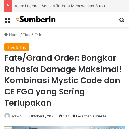
Apex Legends Season Terbaru Menawarkan Strategi Baru Melalui Kehadiran Legend Generasi Berikutnya
Menu
S
Home
/
Tips & Trik
Tips & Trik
Fate/Grand Order: Bongkar
Rahasia Damage Maksimal!
Kombinasi Mystic Code dan
CE FGO yang Sering
Terlupakan
admin
Oktober 6, 2025
137
Less than a minute