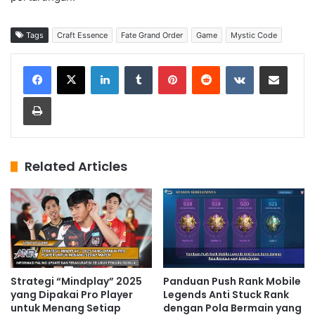
Tags
Craft Essence
Fate Grand Order
Game
Mystic Code
LinkedIn
Tumblr
Pinterest
Reddit
VKontakte
Share via Email
Print
Related Articles
Strategi “Mindplay” 2025
Panduan Push Rank Mobile
yang Dipakai Pro Player
Legends Anti Stuck Rank
untuk Menang Setiap
dengan Pola Bermain yang