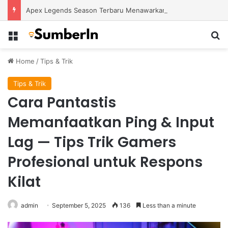
Apex Legends Season Terbaru Menawarkan Strategi Baru Melalui Kehadiran Legend Generasi Berikutnya
Menu
S
Home
/
Tips & Trik
Tips & Trik
Cara Pantastis
Memanfaatkan Ping & Input
Lag — Tips Trik Gamers
Profesional untuk Respons
Kilat
admin
September 5, 2025
136
Less than a minute