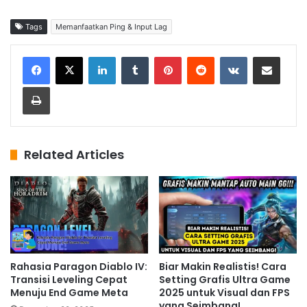
Tags
Memanfaatkan Ping & Input Lag
LinkedIn
Tumblr
Pinterest
Reddit
VKontakte
Share via Email
Print
Related Articles
Rahasia Paragon Diablo IV:
Biar Makin Realistis! Cara
Transisi Leveling Cepat
Setting Grafis Ultra Game
Menuju End Game Meta
2025 untuk Visual dan FPS
yang Seimbang!