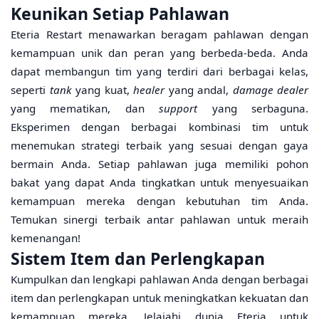
Keunikan Setiap Pahlawan
Eteria Restart menawarkan beragam pahlawan dengan
kemampuan unik dan peran yang berbeda-beda. Anda
dapat membangun tim yang terdiri dari berbagai kelas,
seperti
tank
yang kuat,
healer
yang andal,
damage dealer
yang mematikan, dan
support
yang serbaguna.
Eksperimen dengan berbagai kombinasi tim untuk
menemukan strategi terbaik yang sesuai dengan gaya
bermain Anda. Setiap pahlawan juga memiliki pohon
bakat yang dapat Anda tingkatkan untuk menyesuaikan
kemampuan mereka dengan kebutuhan tim Anda.
Temukan sinergi terbaik antar pahlawan untuk meraih
kemenangan!
Sistem Item dan Perlengkapan
Kumpulkan dan lengkapi pahlawan Anda dengan berbagai
item dan perlengkapan untuk meningkatkan kekuatan dan
kemampuan mereka. Jelajahi dunia Eteria untuk