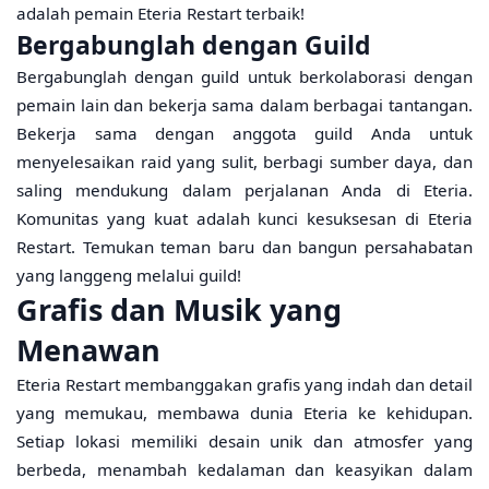
adalah pemain Eteria Restart terbaik!
Bergabunglah dengan Guild
Bergabunglah dengan guild untuk berkolaborasi dengan
pemain lain dan bekerja sama dalam berbagai tantangan.
Bekerja sama dengan anggota guild Anda untuk
menyelesaikan raid yang sulit, berbagi sumber daya, dan
saling mendukung dalam perjalanan Anda di Eteria.
Komunitas yang kuat adalah kunci kesuksesan di Eteria
Restart. Temukan teman baru dan bangun persahabatan
yang langgeng melalui guild!
Grafis dan Musik yang
Menawan
Eteria Restart membanggakan grafis yang indah dan detail
yang memukau, membawa dunia Eteria ke kehidupan.
Setiap lokasi memiliki desain unik dan atmosfer yang
berbeda, menambah kedalaman dan keasyikan dalam