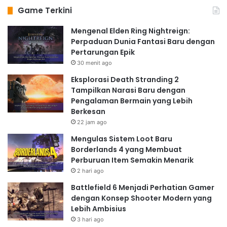
Game Terkini
Mengenal Elden Ring Nightreign:
Perpaduan Dunia Fantasi Baru dengan
Pertarungan Epik
30 menit ago
Eksplorasi Death Stranding 2
Tampilkan Narasi Baru dengan
Pengalaman Bermain yang Lebih
Berkesan
22 jam ago
Mengulas Sistem Loot Baru
Borderlands 4 yang Membuat
Perburuan Item Semakin Menarik
2 hari ago
Battlefield 6 Menjadi Perhatian Gamer
dengan Konsep Shooter Modern yang
Lebih Ambisius
3 hari ago