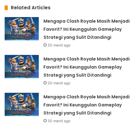
Related Articles
Mengapa Clash Royale Masih Menjadi
Favorit? Ini Keunggulan Gameplay
Strategi yang Sulit Ditandingi
30 menit ago
Mengapa Clash Royale Masih Menjadi
Favorit? Ini Keunggulan Gameplay
Strategi yang Sulit Ditandingi
30 menit ago
Mengapa Clash Royale Masih Menjadi
Favorit? Ini Keunggulan Gameplay
Strategi yang Sulit Ditandingi
30 menit ago