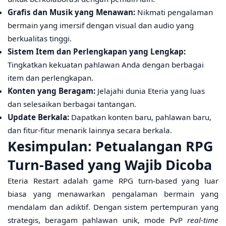
Grafis dan Musik yang Menawan:
Nikmati pengalaman
bermain yang imersif dengan visual dan audio yang
berkualitas tinggi.
Sistem Item dan Perlengkapan yang Lengkap:
Tingkatkan kekuatan pahlawan Anda dengan berbagai
item dan perlengkapan.
Konten yang Beragam:
Jelajahi dunia Eteria yang luas
dan selesaikan berbagai tantangan.
Update Berkala:
Dapatkan konten baru, pahlawan baru,
dan fitur-fitur menarik lainnya secara berkala.
Kesimpulan: Petualangan RPG
Turn-Based yang Wajib Dicoba
Eteria Restart adalah game RPG turn-based yang luar
biasa yang menawarkan pengalaman bermain yang
mendalam dan adiktif. Dengan sistem pertempuran yang
strategis, beragam pahlawan unik, mode PvP
real-time