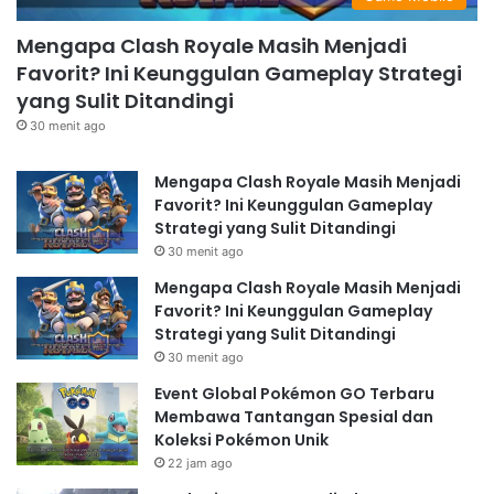
Mengapa Clash Royale Masih Menjadi
Favorit? Ini Keunggulan Gameplay Strategi
yang Sulit Ditandingi
30 menit ago
Mengapa Clash Royale Masih Menjadi
Favorit? Ini Keunggulan Gameplay
Strategi yang Sulit Ditandingi
30 menit ago
Mengapa Clash Royale Masih Menjadi
Favorit? Ini Keunggulan Gameplay
Strategi yang Sulit Ditandingi
30 menit ago
Event Global Pokémon GO Terbaru
Membawa Tantangan Spesial dan
Koleksi Pokémon Unik
22 jam ago