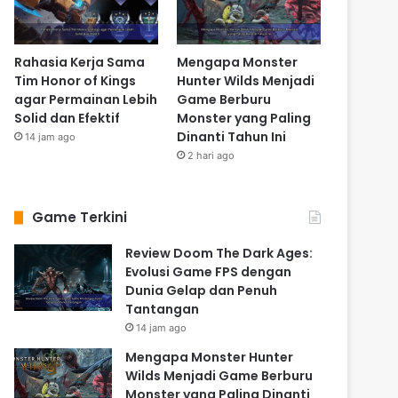
Rahasia Kerja Sama
Mengapa Monster
Tim Honor of Kings
Hunter Wilds Menjadi
agar Permainan Lebih
Game Berburu
Solid dan Efektif
Monster yang Paling
Dinanti Tahun Ini
14 jam ago
2 hari ago
Game Terkini
Review Doom The Dark Ages:
Evolusi Game FPS dengan
Dunia Gelap dan Penuh
Tantangan
14 jam ago
Mengapa Monster Hunter
Wilds Menjadi Game Berburu
Monster yang Paling Dinanti