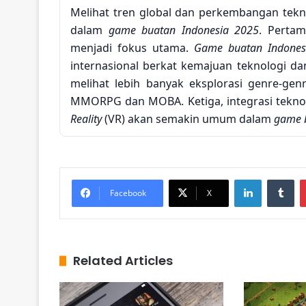
Melihat tren global dan perkembangan tekn
dalam
game buatan Indonesia 2025
. Pertam
menjadi fokus utama.
Game buatan Indones
internasional berkat kemajuan teknologi dan
melihat lebih banyak eksplorasi genre-gen
MMORPG dan MOBA. Ketiga, integrasi teknolo
Reality
(VR) akan semakin umum dalam
game 
Related Articles
Genshin Impact Mobile Perlu
LinkedIn
Tumblr
Dunia Fantasi dengan Karakt
Facebook
X
dan Cerita Terbaru
14 jam ago
Build Terbaik Senjata Baru
Related Articles
Overpowered di Call of Duty
Mobile untuk Mendominasi
Pertandingan