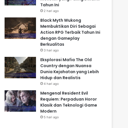
Tahun Ini
2 hari ago
Black Myth Wukong
Membuktikan Diri Sebagai
Action RPG Terbaik Tahun Ini
dengan Gameplay
Berkualitas
3 hari ago
Eksplorasi Mafia The Old
Country dengan Nuansa
Dunia Kejahatan yang Lebih
Hidup dan Realistis
4 hari ago
Mengenal Resident Evil
Requiem: Perpaduan Horor
Klasik dan Teknologi Game
Modern
5 hari ago