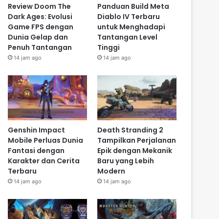
Review Doom The
Panduan Build Meta
Dark Ages: Evolusi
Diablo IV Terbaru
Game FPS dengan
untuk Menghadapi
Dunia Gelap dan
Tantangan Level
Penuh Tantangan
Tinggi
14 jam ago
14 jam ago
Genshin Impact
Death Stranding 2
Mobile Perluas Dunia
Tampilkan Perjalanan
Fantasi dengan
Epik dengan Mekanik
Karakter dan Cerita
Baru yang Lebih
Terbaru
Modern
14 jam ago
14 jam ago