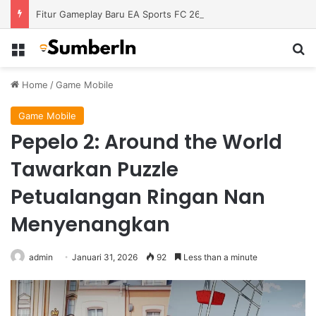
Fitur Gameplay Baru EA Sports FC 26 Siap Mengubah Cara Bermain di Lapangan Virtual
Menu
S
Home
/
Game Mobile
Game Mobile
Pepelo 2: Around the World
Tawarkan Puzzle
Petualangan Ringan Nan
Menyenangkan
admin
Januari 31, 2026
92
Less than a minute