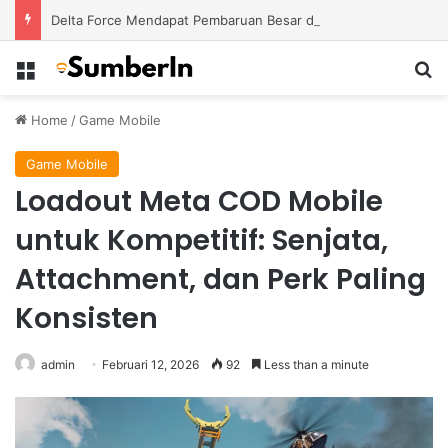
Delta Force Mendapat Pembaruan Besar dengan Map Baru dan Perubahan Gameplay Lebih Kompetitif
Menu
S
Home
/
Game Mobile
Game Mobile
Loadout Meta COD Mobile
untuk Kompetitif: Senjata,
Attachment, dan Perk Paling
Konsisten
admin
Februari 12, 2026
92
Less than a minute