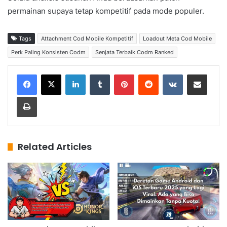
permainan supaya tetap kompetitif pada mode populer.
Tags
Attachment Cod Mobile Kompetitif
Loadout Meta Cod Mobile
Perk Paling Konsisten Codm
Senjata Terbaik Codm Ranked
LinkedIn
Tumblr
Pinterest
Reddit
VKontakte
Share via Email
Print
Related Articles