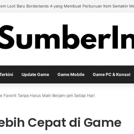
y Baru EA Sports FC 26 Siap Mengubah Cara Bermain di Lapangan Virtu
erkini
Update Game
Game Mobile
Game PC & Konsol
e Favorit Tanpa Harus Main Berjam-jam Setiap Hari
Lebih Cepat di Game