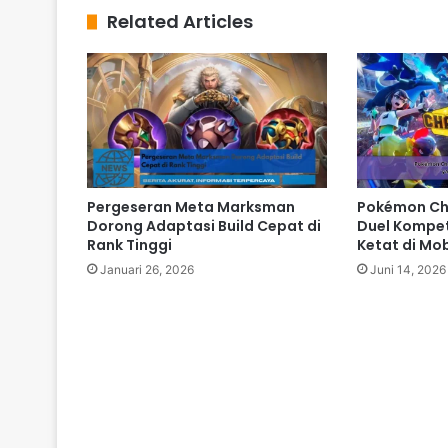
Related Articles
Pergeseran Meta Marksman
Pokémon Ch
Dorong Adaptasi Build Cepat di
Duel Kompet
Rank Tinggi
Ketat di Mob
Januari 26, 2026
Juni 14, 2026