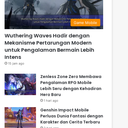
Game Mobile
Wuthering Waves Hadir dengan
Mekanisme Pertarungan Modern
untuk Pengalaman Bermain Lebih
Intens
15 jam ago
Zenless Zone Zero Membawa
Pengalaman RPG Mobile
Lebih Seru dengan Kehadiran
Hero Baru
1 hari ago
Genshin Impact Mobile
Perluas Dunia Fantasi dengan
Karakter dan Cerita Terbaru
2 hari ago