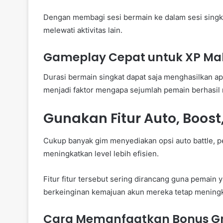
Dengan membagi sesi bermain ke dalam sesi singk
melewati aktivitas lain.
Gameplay Cepat untuk XP Ma
Durasi bermain singkat dapat saja menghasilkan apa
menjadi faktor mengapa sejumlah pemain berhasil 
Gunakan Fitur Auto, Boost
Cukup banyak gim menyediakan opsi auto battle, 
meningkatkan level lebih efisien.
Fitur fitur tersebut sering dirancang guna pemain
berkeinginan kemajuan akun mereka tetap meningk
Cara Memanfaatkan Bonus Gr