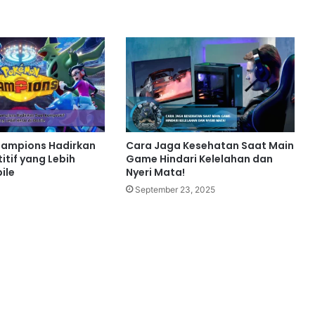
ampions Hadirkan
Cara Jaga Kesehatan Saat Main
itif yang Lebih
Game Hindari Kelelahan dan
ile
Nyeri Mata!
September 23, 2025