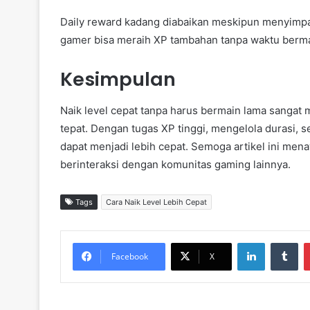
Daily reward kadang diabaikan meskipun menyimpan
gamer bisa meraih XP tambahan tanpa waktu berma
Kesimpulan
Naik level cepat tanpa harus bermain lama sangat
tepat. Dengan tugas XP tinggi, mengelola durasi, 
dapat menjadi lebih cepat. Semoga artikel ini men
berinteraksi dengan komunitas gaming lainnya.
Tags
Cara Naik Level Lebih Cepat
LinkedIn
Tumblr
Facebook
X