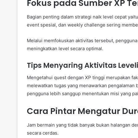
Fokus pada Sumber XP Te
Bagian penting dalam strategi naik level cepat yait
event spesial, dan weekly challenge sering membe
Melalui memfokuskan aktivitas tersebut, pengguna
meningkatkan level secara optimal.
Tips Menyaring Aktivitas Level
Mengetahui quest dengan XP tinggi merupakan fakto
melewatkan tugas yang menawarkan pengalaman bes
pengguna lebih sanggup menentukan misi yang pa
Cara Pintar Mengatur Dur
Jam bermain yang tidak banyak bukan halangan dem
secara cerdas.