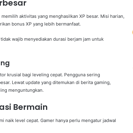
rbesar
u memilih aktivitas yang menghasilkan XP besar. Misi harian,
rikan bonus XP yang lebih bermanfaat.
 tidak wajib menyediakan durasi berjam jam untuk
ing
r krusial bagi leveling cepat. Pengguna sering
ar. Lewat update yang ditemukan di berita gaming,
ling menguntungkan.
asi Bermain
i naik level cepat. Gamer hanya perlu mengatur jadwal