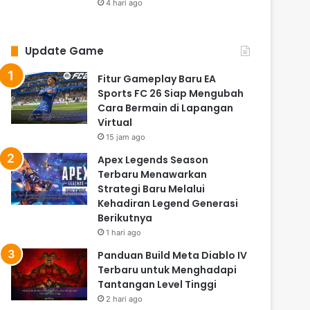
4 hari ago
Update Game
Fitur Gameplay Baru EA
Sports FC 26 Siap Mengubah
Cara Bermain di Lapangan
Virtual
15 jam ago
Apex Legends Season
Terbaru Menawarkan
Strategi Baru Melalui
Kehadiran Legend Generasi
Berikutnya
1 hari ago
Panduan Build Meta Diablo IV
Terbaru untuk Menghadapi
Tantangan Level Tinggi
2 hari ago