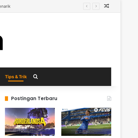
Random Arti
al
Search for
Tips & Trik
Postingan Terbaru