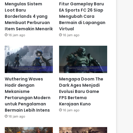
Mengulas Sistem
Fitur Gameplay Baru
Loot Baru
EA Sports FC 26 Siap
Borderlands 4 yang
Mengubah Cara
Membuat Perburuan
Bermain di Lapangan
Item Semakin Menarik
Virtual
16 jam ago
16 jam ago
Wuthering Waves
Mengapa Doom The
Hadir dengan
Dark Ages Menjadi
Mekanisme
Evolusi Baru Game
Pertarungan Modern
FPS Bertema
untuk Pengalaman
Kerajaan Kuno
Bermain Lebih Intens
16 jam ago
16 jam ago