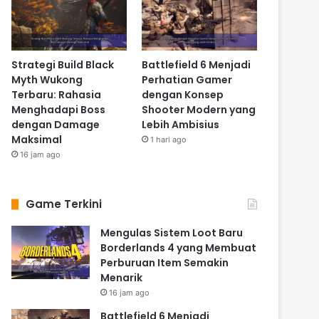
Strategi Build Black
Battlefield 6 Menjadi
Myth Wukong
Perhatian Gamer
Terbaru: Rahasia
dengan Konsep
Menghadapi Boss
Shooter Modern yang
dengan Damage
Lebih Ambisius
Maksimal
1 hari ago
16 jam ago
Game Terkini
Mengulas Sistem Loot Baru
Borderlands 4 yang Membuat
Perburuan Item Semakin
Menarik
16 jam ago
Battlefield 6 Menjadi