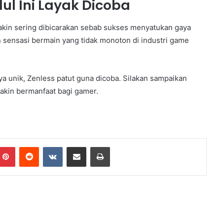
l Ini Layak Dicoba
akin sering dibicarakan sebab sukses menyatukan gaya
n sensasi bermain yang tidak monoton di industri game
ya unik, Zenless patut guna dicoba. Silakan sampaikan
makin bermanfaat bagi gamer.
Pinterest
Reddit
VKontakte
Share via Email
Print