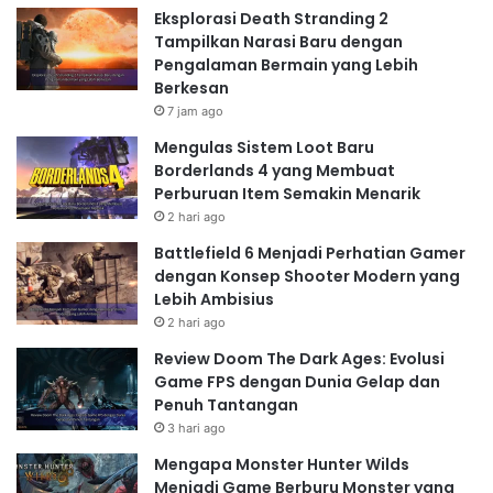
terutama bagi mereka yang senang bermain bersama
Eksplorasi Death Stranding 2
teman atau berkompetisi dengan pemain lain di
Tampilkan Narasi Baru dengan
seluruh dunia. Berikut beberapa game
online
terbaru
Pengalaman Bermain yang Lebih
Berkesan
yang sedang viral:
7 jam ago
1. "Galactic Conquest: MMO
Mengulas Sistem Loot Baru
Space Strategy"
Borderlands 4 yang Membuat
Game strategi berbasis ruang angkasa ini mengajak
Perburuan Item Semakin Menarik
Anda untuk membangun kerajaan antariksa Anda
2 hari ago
sendiri, menjelajahi galaksi, dan berperang melawan
Battlefield 6 Menjadi Perhatian Gamer
pemain lain dari seluruh dunia. Fitur MMO (Massively
dengan Konsep Shooter Modern yang
Lebih Ambisius
Multiplayer Online) memungkinkan Anda untuk
2 hari ago
berinteraksi dengan pemain lain, membentuk aliansi,
Review Doom The Dark Ages: Evolusi
dan berpartisipasi dalam perang besar-besaran.
Game FPS dengan Dunia Gelap dan
Grafiknya yang futuristik dan
gameplay
-nya yang
Penuh Tantangan
kompleks membuat game ini sangat menarik.
3 hari ago
2. "Monster Arena: Collect and
Mengapa Monster Hunter Wilds
Battle"
Menjadi Game Berburu Monster yang