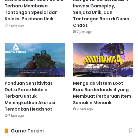
3. "Endless Runner: Shadow
Terbaru Membawa
Inovasi Gameplay,
Tantangan Spesial dan
Senjata Unik, dan
Chase (Offline Mode)"
Koleksi Pokémon Unik
Tantangan Baru di Dunia
Game
endless runner
selalu menjadi favorit banyak
Chaos
7 jam ago
7 jam ago
orang. "Endless Runner: Shadow Chase" menghadirkan
sensasi lari tanpa henti dengan grafis yang memukau
dan kontrol yang mudah dipelajari. Versi
offline
-nya
memungkinkan Anda bermain tanpa terganggu oleh
koneksi internet yang tidak stabil. Tantangannya
terletak pada kemampuan Anda untuk menghindari
rintangan dan mengumpulkan poin sebanyak mungkin.
Panduan Sensitivitas
Mengulas Sistem Loot
Game Android dan iOS
Delta Force Mobile
Baru Borderlands 4 yang
Terbaru untuk
Membuat Perburuan Item
Terbaru 2025 yang Viral &
Meningkatkan Akurasi
Semakin Menarik
Tembakan Headshot
2 hari ago
Online
7 jam ago
Meskipun game
offline
menawarkan kemudahan
Game Terkini
akses, game
online
tetap memiliki daya tarik tersendiri,