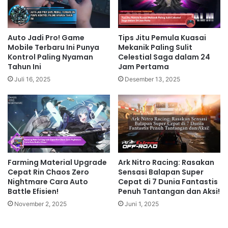
Wuthering Waves Hadir dengan
Mekanisme Pertarungan Modern
Auto Jadi Pro! Game
Tips Jitu Pemula Kuasai
Mobile Terbaru Ini Punya
Mekanik Paling Sulit
untuk Pengalaman Bermain Lebih
Kontrol Paling Nyaman
Celestial Saga dalam 24
Intens
Tahun Ini
Jam Pertama
2 hari ago
Juli 16, 2025
Desember 13, 2025
Zenless Zone Zero Membawa
Pengalaman RPG Mobile Lebih Seru
dengan Kehadiran Hero Baru
2 hari ago
Farming Material Upgrade
Ark Nitro Racing: Rasakan
Cepat Rin Chaos Zero
Sensasi Balapan Super
1. "Mystic Lands: Offline RPG
Nightmare Cara Auto
Cepat di 7 Dunia Fantastis
Adventure"
Battle Efisien!
Penuh Tantangan dan Aksi!
November 2, 2025
Juni 1, 2025
Game RPG (Role-Playing Game) ini menawarkan
petualangan yang mendalam di dunia fantasi yang