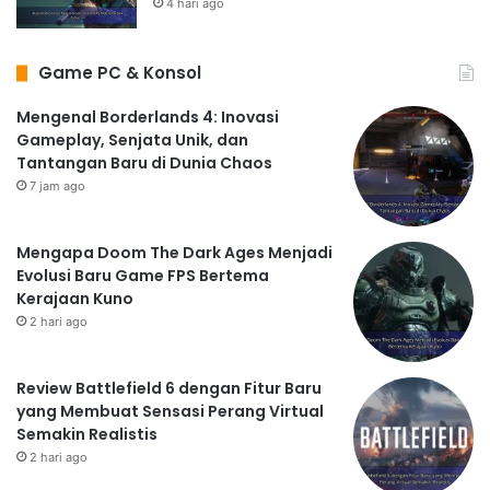
4 hari ago
Game PC & Konsol
Mengenal Borderlands 4: Inovasi
Gameplay, Senjata Unik, dan
Tantangan Baru di Dunia Chaos
7 jam ago
Mengapa Doom The Dark Ages Menjadi
Evolusi Baru Game FPS Bertema
Kerajaan Kuno
2 hari ago
Review Battlefield 6 dengan Fitur Baru
yang Membuat Sensasi Perang Virtual
Semakin Realistis
2 hari ago