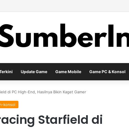
 Season Terbaru Menawarkan Strategi Baru Melalui Kehadiran Legend G
erkini
Update Game
Game Mobile
Game PC & Konsol
field di PC High-End, Hasilnya Bikin Kaget Gamer
n-konsol
acing Starfield di