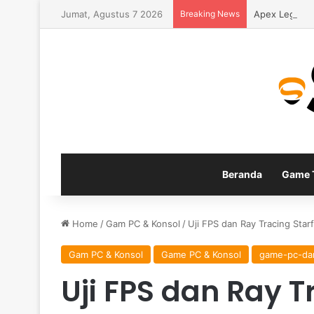
Jumat, Agustus 7 2026
Breaking News
Apex Legends
Beranda
Game T
Home
/
Gam PC & Konsol
/
Uji FPS dan Ray Tracing Star
Gam PC & Konsol
Game PC & Konsol
game-pc-da
Uji FPS dan Ray Tr