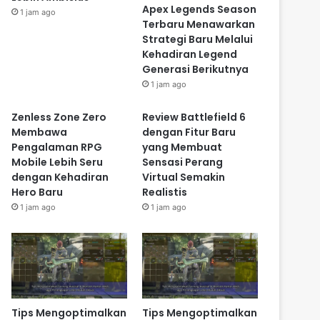
Apex Legends Season
1 jam ago
Terbaru Menawarkan
Strategi Baru Melalui
Kehadiran Legend
Generasi Berikutnya
1 jam ago
Zenless Zone Zero
Review Battlefield 6
Membawa
dengan Fitur Baru
Pengalaman RPG
yang Membuat
Mobile Lebih Seru
Sensasi Perang
dengan Kehadiran
Virtual Semakin
Hero Baru
Realistis
1 jam ago
1 jam ago
Tips Mengoptimalkan
Tips Mengoptimalkan