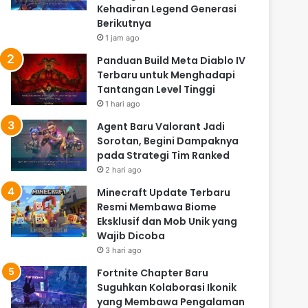
Kehadiran Legend Generasi
Berikutnya
1 jam ago
Panduan Build Meta Diablo IV
Terbaru untuk Menghadapi
Tantangan Level Tinggi
1 hari ago
Agent Baru Valorant Jadi
Sorotan, Begini Dampaknya
pada Strategi Tim Ranked
2 hari ago
Minecraft Update Terbaru
Resmi Membawa Biome
Eksklusif dan Mob Unik yang
Wajib Dicoba
3 hari ago
Fortnite Chapter Baru
Suguhkan Kolaborasi Ikonik
yang Membawa Pengalaman