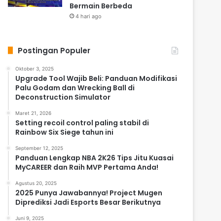
Bermain Berbeda
4 hari ago
Postingan Populer
Oktober 3, 2025
Upgrade Tool Wajib Beli: Panduan Modifikasi
Palu Godam dan Wrecking Ball di
Deconstruction Simulator
Maret 21, 2026
Setting recoil control paling stabil di
Rainbow Six Siege tahun ini
September 12, 2025
Panduan Lengkap NBA 2K26 Tips Jitu Kuasai
MyCAREER dan Raih MVP Pertama Anda!
Agustus 20, 2025
2025 Punya Jawabannya! Project Mugen
Diprediksi Jadi Esports Besar Berikutnya
Juni 9, 2025