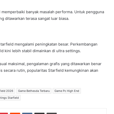
sil memperbaiki banyak masalah performa. Untuk pengguna
g ditawarkan terasa sangat luar biasa.
tarfield mengalami peningkatan besar. Perkembangan
kini lebih stabil dimainkan di ultra settings.
sual maksimal, pengalaman grafis yang ditawarkan benar
s secara rutin, popularitas Starfield kemungkinan akan
field 2026
Game Bethesda Terbaru
Game Pc High End
ttings Starfield
Pinterest
Reddit
VKontakte
Share via Email
Print