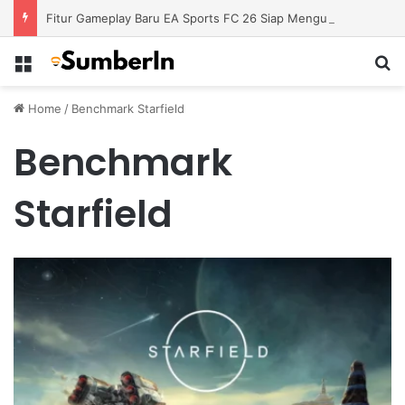
Fitur Gameplay Baru EA Sports FC 26 Siap Mengubah Cara Bermain di Lapangan Virtual
Menu
S
Home
/
Benchmark Starfield
Benchmark
Starfield