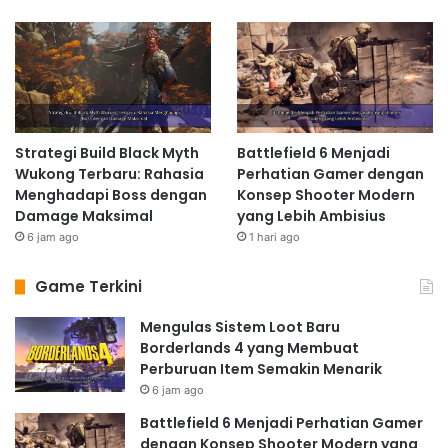
Strategi Build Black Myth
Battlefield 6 Menjadi
Wukong Terbaru: Rahasia
Perhatian Gamer dengan
Menghadapi Boss dengan
Konsep Shooter Modern
Damage Maksimal
yang Lebih Ambisius
6 jam ago
1 hari ago
Game Terkini
Mengulas Sistem Loot Baru
Borderlands 4 yang Membuat
Perburuan Item Semakin Menarik
6 jam ago
Battlefield 6 Menjadi Perhatian Gamer
dengan Konsep Shooter Modern yang