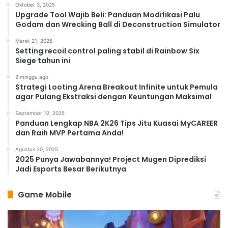
Oktober 3, 2025
Upgrade Tool Wajib Beli: Panduan Modifikasi Palu
Godam dan Wrecking Ball di Deconstruction Simulator
Maret 21, 2026
Setting recoil control paling stabil di Rainbow Six
Siege tahun ini
2 minggu ago
Strategi Looting Arena Breakout Infinite untuk Pemula
agar Pulang Ekstraksi dengan Keuntungan Maksimal
September 12, 2025
Panduan Lengkap NBA 2K26 Tips Jitu Kuasai MyCAREER
dan Raih MVP Pertama Anda!
Agustus 20, 2025
2025 Punya Jawabannya! Project Mugen Diprediksi
Jadi Esports Besar Berikutnya
Game Mobile