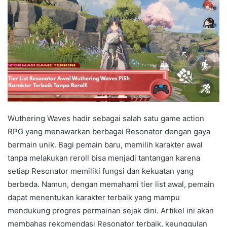
Wuthering Waves hadir sebagai salah satu game action
RPG yang menawarkan berbagai Resonator dengan gaya
bermain unik. Bagi pemain baru, memilih karakter awal
tanpa melakukan reroll bisa menjadi tantangan karena
setiap Resonator memiliki fungsi dan kekuatan yang
berbeda. Namun, dengan memahami tier list awal, pemain
dapat menentukan karakter terbaik yang mampu
mendukung progres permainan sejak dini. Artikel ini akan
membahas rekomendasi Resonator terbaik, keunggulan