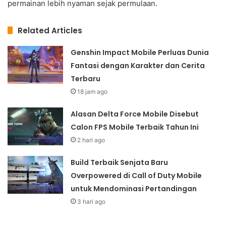
permainan lebih nyaman sejak permulaan.
Related Articles
Genshin Impact Mobile Perluas Dunia
Fantasi dengan Karakter dan Cerita
Terbaru
18 jam ago
Alasan Delta Force Mobile Disebut
Calon FPS Mobile Terbaik Tahun Ini
2 hari ago
Build Terbaik Senjata Baru
Overpowered di Call of Duty Mobile
untuk Mendominasi Pertandingan
3 hari ago