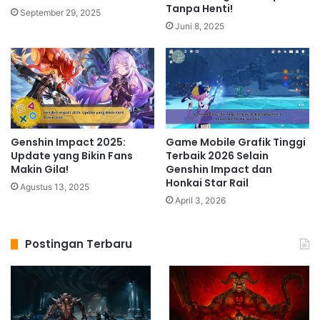
Tanpa Henti!
September 29, 2025
Juni 8, 2025
Genshin Impact 2025:
Game Mobile Grafik Tinggi
Update yang Bikin Fans
Terbaik 2026 Selain
Makin Gila!
Genshin Impact dan
Honkai Star Rail
Agustus 13, 2025
April 3, 2026
Postingan Terbaru