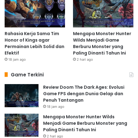
Rahasia Kerja Sama Tim
Mengapa Monster Hunter
Honor of Kings agar
Wilds Menjadi Game
Permainan Lebih Solid dan
Berburu Monster yang
Efektif
Paling Dinanti Tahun Ini
18 jam ago
2 hari ago
Game Terkini
Review Doom The Dark Ages: Evolusi
Game FPS dengan Dunia Gelap dan
Penuh Tantangan
18 jam ago
Mengapa Monster Hunter Wilds
Menjadi Game Berburu Monster yang
Paling Dinanti Tahun Ini
2 hari ago