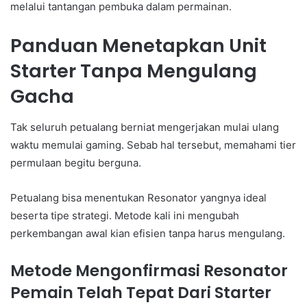
melalui tantangan pembuka dalam permainan.
Panduan Menetapkan Unit
Starter Tanpa Mengulang
Gacha
Tak seluruh petualang berniat mengerjakan mulai ulang
waktu memulai gaming. Sebab hal tersebut, memahami tier
permulaan begitu berguna.
Petualang bisa menentukan Resonator yangnya ideal
beserta tipe strategi. Metode kali ini mengubah
perkembangan awal kian efisien tanpa harus mengulang.
Metode Mengonfirmasi Resonator
Pemain Telah Tepat Dari Starter