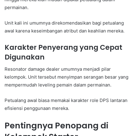
permainan.
Unit kali ini umumnya direkomendasikan bagi petualang
awal karena keseimbangan atribut dan keahlian mereka.
Karakter Penyerang yang Cepat
Digunakan
Resonator damage dealer umumnya menjadi pilar
kelompok. Unit tersebut menyimpan serangan besar yang
mempermudah leveling pemain dalam permainan.
Petualang awal biasa memakai karakter role DPS lantaran
efisiensi penggunaan mereka.
Pentingnya Penopang di