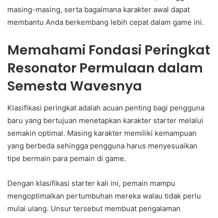
masing-masing, serta bagaimana karakter awal dapat
membantu Anda berkembang lebih cepat dalam game ini.
Memahami Fondasi Peringkat
Resonator Permulaan dalam
Semesta Wavesnya
Klasifikasi peringkat adalah acuan penting bagi pengguna
baru yang bertujuan menetapkan karakter starter melalui
semakin optimal. Masing karakter memiliki kemampuan
yang berbeda sehingga pengguna harus menyesuaikan
tipe bermain para pemain di game.
Dengan klasifikasi starter kali ini, pemain mampu
mengoptimalkan pertumbuhan mereka walau tidak perlu
mulai ulang. Unsur tersebut membuat pengalaman