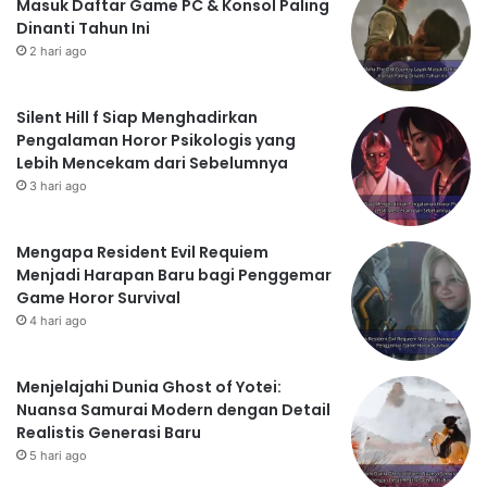
Masuk Daftar Game PC & Konsol Paling
Dinanti Tahun Ini
2 hari ago
Silent Hill f Siap Menghadirkan
Pengalaman Horor Psikologis yang
Lebih Mencekam dari Sebelumnya
3 hari ago
Mengapa Resident Evil Requiem
Menjadi Harapan Baru bagi Penggemar
Game Horor Survival
4 hari ago
Menjelajahi Dunia Ghost of Yotei:
Nuansa Samurai Modern dengan Detail
Realistis Generasi Baru
5 hari ago