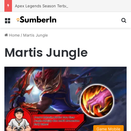
Apex Legends Season Terbaru Menawarkan Strategi Baru Melalui Kehadiran Legend Generasi Berikutnya
Menu
S
Home
/
Martis Jungle
Martis Jungle
Game Mobile