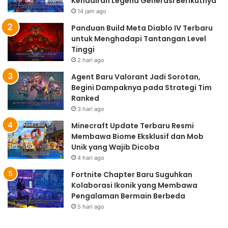
Kehadiran Legend Generasi Berikutnya
14 jam ago
Panduan Build Meta Diablo IV Terbaru
untuk Menghadapi Tantangan Level
Tinggi
2 hari ago
Agent Baru Valorant Jadi Sorotan,
Begini Dampaknya pada Strategi Tim
Ranked
3 hari ago
Minecraft Update Terbaru Resmi
Membawa Biome Eksklusif dan Mob
Unik yang Wajib Dicoba
4 hari ago
Fortnite Chapter Baru Suguhkan
Kolaborasi Ikonik yang Membawa
Pengalaman Bermain Berbeda
5 hari ago