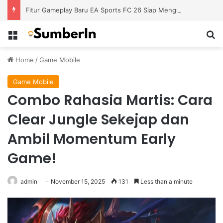
Fitur Gameplay Baru EA Sports FC 26 Siap Mengubah Cara Bermain di Lapangan Virtual
Menu
S
Home
/
Game Mobile
Game Mobile
Combo Rahasia Martis: Cara
Clear Jungle Sekejap dan
Ambil Momentum Early
Game!
admin
November 15, 2025
131
Less than a minute