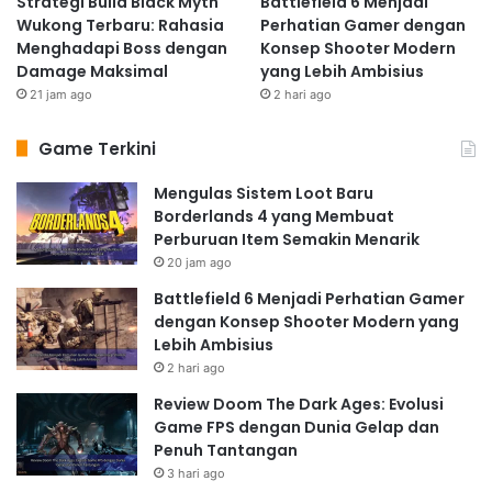
Strategi Build Black Myth
Battlefield 6 Menjadi
Wukong Terbaru: Rahasia
Perhatian Gamer dengan
Menghadapi Boss dengan
Konsep Shooter Modern
Damage Maksimal
yang Lebih Ambisius
21 jam ago
2 hari ago
Game Terkini
Mengulas Sistem Loot Baru
Borderlands 4 yang Membuat
Perburuan Item Semakin Menarik
20 jam ago
Battlefield 6 Menjadi Perhatian Gamer
dengan Konsep Shooter Modern yang
Lebih Ambisius
2 hari ago
Review Doom The Dark Ages: Evolusi
Game FPS dengan Dunia Gelap dan
Penuh Tantangan
3 hari ago