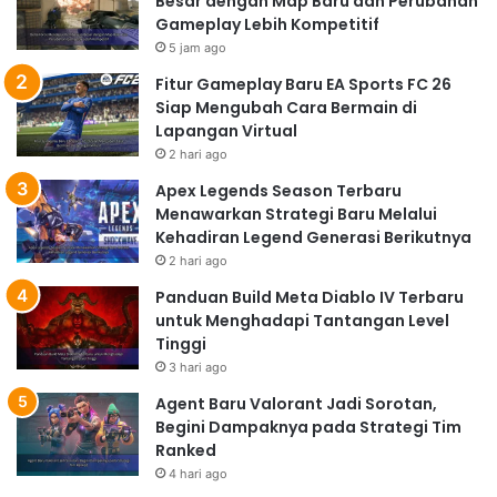
Besar dengan Map Baru dan Perubahan
Gameplay Lebih Kompetitif
5 jam ago
Fitur Gameplay Baru EA Sports FC 26
Siap Mengubah Cara Bermain di
Lapangan Virtual
2 hari ago
Apex Legends Season Terbaru
Menawarkan Strategi Baru Melalui
Kehadiran Legend Generasi Berikutnya
2 hari ago
Panduan Build Meta Diablo IV Terbaru
untuk Menghadapi Tantangan Level
Tinggi
3 hari ago
Agent Baru Valorant Jadi Sorotan,
Begini Dampaknya pada Strategi Tim
Ranked
4 hari ago