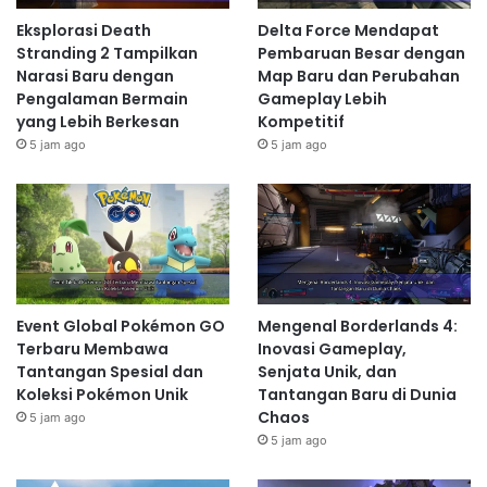
Eksplorasi Death
Delta Force Mendapat
Stranding 2 Tampilkan
Pembaruan Besar dengan
Narasi Baru dengan
Map Baru dan Perubahan
Pengalaman Bermain
Gameplay Lebih
yang Lebih Berkesan
Kompetitif
5 jam ago
5 jam ago
Event Global Pokémon GO
Mengenal Borderlands 4:
Terbaru Membawa
Inovasi Gameplay,
Tantangan Spesial dan
Senjata Unik, dan
Koleksi Pokémon Unik
Tantangan Baru di Dunia
Chaos
5 jam ago
5 jam ago