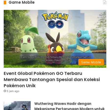
Game Mobile
Game Mobile
Event Global Pokémon GO Terbaru
Membawa Tantangan Spesial dan Koleksi
Pokémon Unik
5 jam ago
Wuthering Waves Hadir dengan
Mekanisme Pertarungan Modern untuk