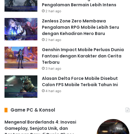
Pengalaman Bermain Lebih Intens
2 hari ago
Zenless Zone Zero Membawa
Pengalaman RPG Mobile Lebih Seru
dengan Kehadiran Hero Baru
2 hari ago
Genshin Impact Mobile Perluas Dunia
Fantasi dengan Karakter dan Cerita
Terbaru
3 hari ago
Alasan Delta Force Mobile Disebut
Calon FPS Mobile Terbaik Tahun Ini
4 hari ago
Game PC & Konsol
Mengenal Borderlands 4: Inovasi
Gameplay, Senjata Unik, dan