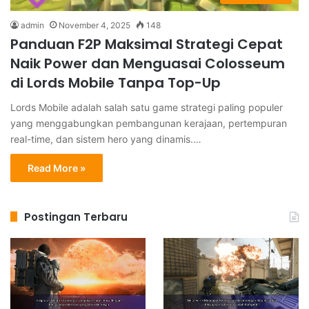
admin
November 4, 2025
148
Panduan F2P Maksimal Strategi Cepat
Naik Power dan Menguasai Colosseum
di Lords Mobile Tanpa Top-Up
Lords Mobile adalah salah satu game strategi paling populer
yang menggabungkan pembangunan kerajaan, pertempuran
real-time, dan sistem hero yang dinamis.…
Read More »
Postingan Terbaru