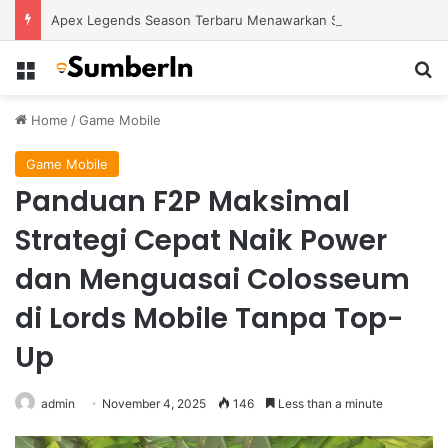
Apex Legends Season Terbaru Menawarkan Strategi Baru Melalui Kehadiran Legend Generasi Berikutnya
Menu
S
Home
/
Game Mobile
Game Mobile
Panduan F2P Maksimal
Strategi Cepat Naik Power
dan Menguasai Colosseum
di Lords Mobile Tanpa Top-
Up
admin
November 4, 2025
146
Less than a minute