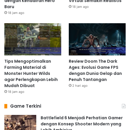
dengan Kehadiran Hero
Virtual Semakin Realistis
Baru
18 jam ago
18 jam ago
Tips Mengoptimalkan
Review Doom The Dark
Farming Material di
Ages: Evolusi Game FPS
Monster Hunter Wilds
dengan Dunia Gelap dan
agar Perlengkapan Lebih
Penuh Tantangan
Mudah Dibuat
2 hari ago
18 jam ago
Game Terkini
Battlefield 6 Menjadi Perhatian Gamer
dengan Konsep Shooter Modern yang