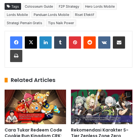
Tags
Colosseum Guide
F2P Strategy
Hero Lords Mobile
Lords Mobile
Panduan Lords Mobile
Riset Efektif
Strategi Pemain Gratis
Tips Naik Power
LinkedIn
Tumblr
Pinterest
Reddit
VKontakte
Share via Email
Print
Related Articles
Cara Tukar Redeem Code
Rekomendasi Karakter S-
Cookie Run Kingdom CRK:
Tier Zenless Zone Zero