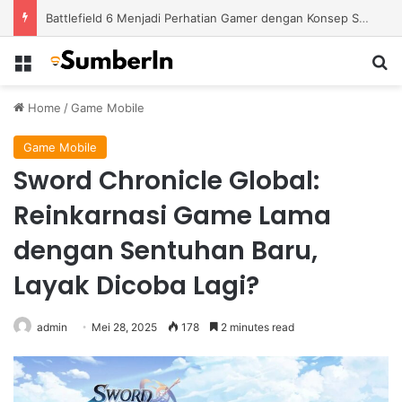
Apex Legends Season Terbaru Menawarkan Strategi Baru Melalui Kehadiran Legend Generasi Berikutnya
Menu
S
Home
/
Game Mobile
Game Mobile
Sword Chronicle Global:
Reinkarnasi Game Lama
dengan Sentuhan Baru,
Layak Dicoba Lagi?
admin
Mei 28, 2025
178
2 minutes read