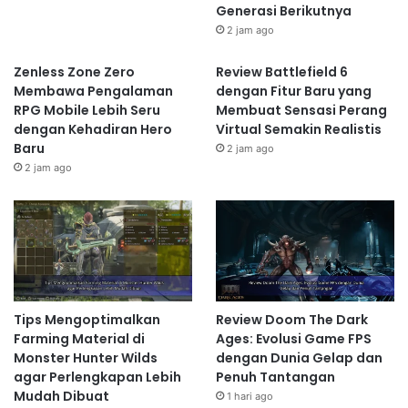
Generasi Berikutnya
2 jam ago
Zenless Zone Zero
Review Battlefield 6
Membawa Pengalaman
dengan Fitur Baru yang
RPG Mobile Lebih Seru
Membuat Sensasi Perang
dengan Kehadiran Hero
Virtual Semakin Realistis
Baru
2 jam ago
2 jam ago
Tips Mengoptimalkan
Review Doom The Dark
Farming Material di
Ages: Evolusi Game FPS
Monster Hunter Wilds
dengan Dunia Gelap dan
agar Perlengkapan Lebih
Penuh Tantangan
Mudah Dibuat
1 hari ago