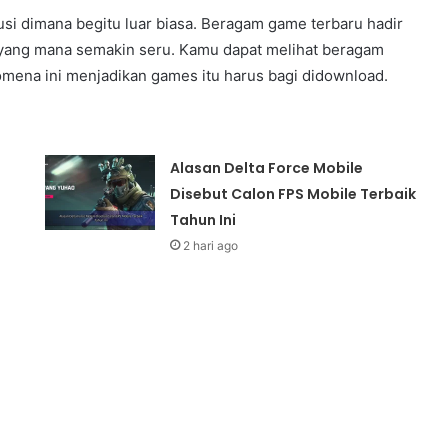
i dimana begitu luar biasa. Beragam game terbaru hadir
yang mana semakin seru. Kamu dapat melihat beragam
mena ini menjadikan games itu harus bagi didownload.
Alasan Delta Force Mobile
Disebut Calon FPS Mobile Terbaik
Tahun Ini
2 hari ago