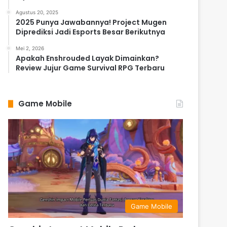
Agustus 20, 2025
2025 Punya Jawabannya! Project Mugen
Diprediksi Jadi Esports Besar Berikutnya
Mei 2, 2026
Apakah Enshrouded Layak Dimainkan?
Review Jujur Game Survival RPG Terbaru
Game Mobile
Game Mobile