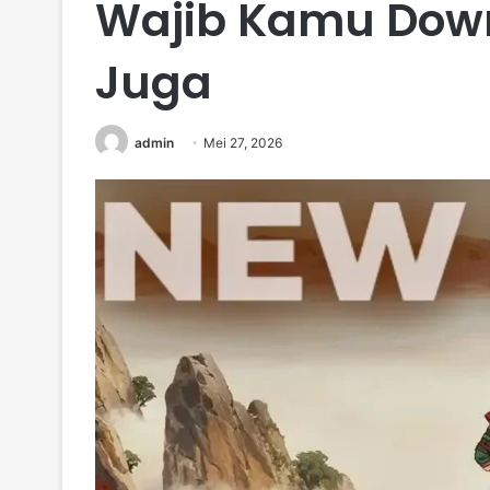
Wajib Kamu Dow
Juga
admin
Mei 27, 2026