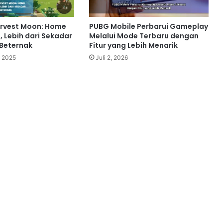
Harvest Moon: Home
PUBG Mobile Perbarui Gameplay
 Lebih dari Sekadar
Melalui Mode Terbaru dengan
 Beternak
Fitur yang Lebih Menarik
, 2025
Juli 2, 2026