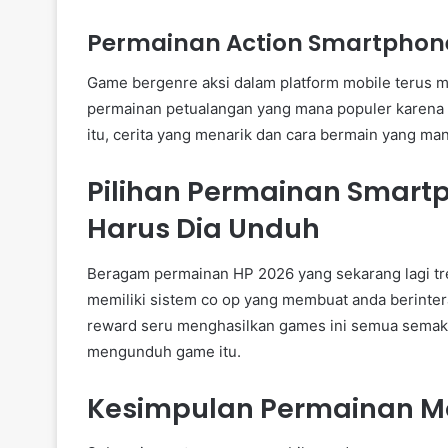
Permainan Action Smartphone
Game bergenre aksi dalam platform mobile terus me
permainan petualangan yang mana populer karena 
itu, cerita yang menarik dan cara bermain yang m
Pilihan Permainan Smart
Harus Dia Unduh
Beragam permainan HP 2026 yang sekarang lagi tr
memiliki sistem co op yang membuat anda berintera
reward seru menghasilkan games ini semua semakin
mengunduh game itu.
Kesimpulan Permainan Mo