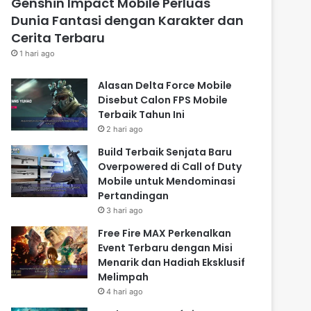
Genshin Impact Mobile Perluas
Dunia Fantasi dengan Karakter dan
Cerita Terbaru
1 hari ago
Alasan Delta Force Mobile
Disebut Calon FPS Mobile
Terbaik Tahun Ini
2 hari ago
Build Terbaik Senjata Baru
Overpowered di Call of Duty
Mobile untuk Mendominasi
Pertandingan
3 hari ago
Free Fire MAX Perkenalkan
Event Terbaru dengan Misi
Menarik dan Hadiah Eksklusif
Melimpah
4 hari ago