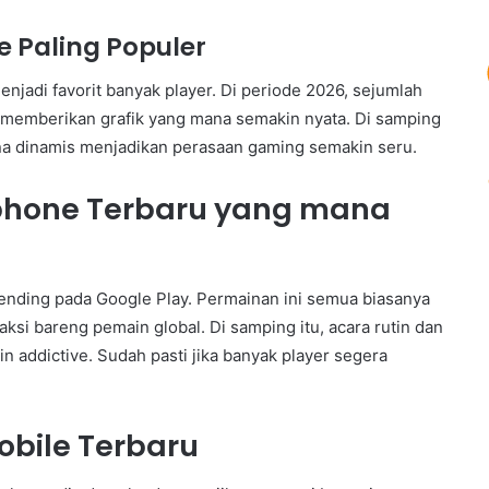
 Paling Populer
njadi favorit banyak player. Di periode 2026, sejumlah
memberikan grafik yang mana semakin nyata. Di samping
ana dinamis menjadikan perasaan gaming semakin seru.
phone Terbaru yang mana
ending pada Google Play. Permainan ini semua biasanya
ksi bareng pemain global. Di samping itu, acara rutin dan
 addictive. Sudah pasti jika banyak player segera
bile Terbaru