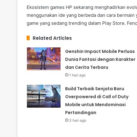
Ekosistem games HP sekarang menghadirkan evolus
menggunakan ide yang berbeda dan cara bermain 
game yang sedang trending dalam Play Store. Feno
Related Articles
Genshin Impact Mobile Perluas
Dunia Fantasi dengan Karakter
dan Cerita Terbaru
1 hari ago
Build Terbaik Senjata Baru
Overpowered di Call of Duty
Mobile untuk Mendominasi
Pertandingan
3 hari ago