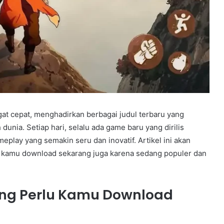
t cepat, menghadirkan berbagai judul terbaru yang
unia. Setiap hari, selalu ada game baru yang dirilis
eplay yang semakin seru dan inovatif. Artikel ini akan
b kamu download sekarang juga karena sedang populer dan
ang Perlu Kamu Download