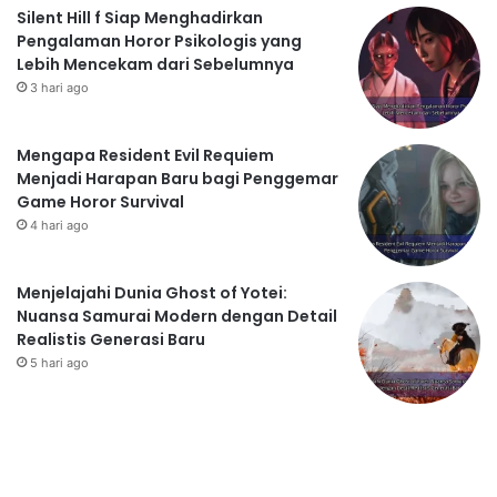
Silent Hill f Siap Menghadirkan
Pengalaman Horor Psikologis yang
Lebih Mencekam dari Sebelumnya
3 hari ago
Mengapa Resident Evil Requiem
Menjadi Harapan Baru bagi Penggemar
Game Horor Survival
4 hari ago
Menjelajahi Dunia Ghost of Yotei:
Nuansa Samurai Modern dengan Detail
Realistis Generasi Baru
5 hari ago