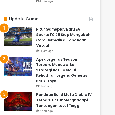
4 hari ago
Update Game
Fitur Gameplay Baru EA
Sports FC 26 Siap Mengubah
Cara Bermain di Lapangan
Virtual
11 jam ago
Apex Legends Season
Terbaru Menawarkan
Strategi Baru Melalui
Kehadiran Legend Generasi
Berikutnya
1 hari ago
Panduan Build Meta Diablo IV
Terbaru untuk Menghadapi
Tantangan Level Tinggi
2 hari ago