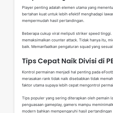
Player penting adalah elemen utama yang menentu
bertahan kuat untuk lebih efektif menghadapi lawan
mempermudah hasil pertandingan.
Beberapa cukup viral meliputi striker speed ting
memaksimalkan counter attack. Tidak hanya itu, m
baik. Memanfaatkan pengaturan squad yang sesuai, 
Tips Cepat Naik Divisi di P
Kontrol permainan menjadi hal penting pada eFootb
merasakan rank tidak naik disebabkan tidak memah
faktor utama supaya lebih cepat mengontrol perma
Tips populer yang sering diterapkan oleh pemain
penguasaan gameplay, gamers mampu meminimalkan 
modern bahkan mempengaruhi hasil pertandingan l