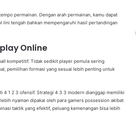
l tempo permainan. Dengan arah permainan, kamu dapat
ol lini tengah bahkan mempengaruhi hasil pertandingan
lay Online
ll kompetitif. Tidak sedikit player pemula sering
, pemilihan formasi yang sesuai lebih penting untuk
 4 1 2 3 ofensif. Strategi 4 3 3 modern dianggap memiliki
 1 lebih nyaman dipakai oleh para gamers possession akibat
asi taktik yang efektif, peluang kemenangan bisa lebih