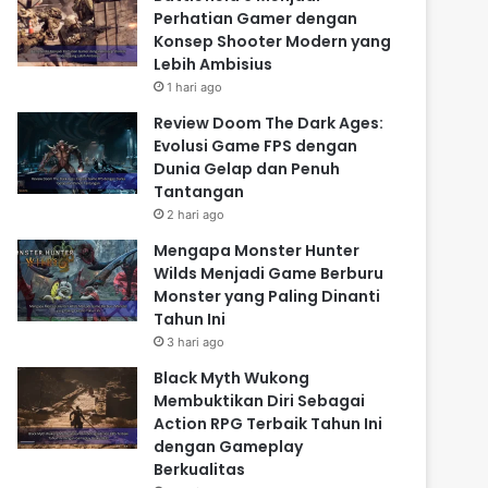
Perhatian Gamer dengan
Konsep Shooter Modern yang
Lebih Ambisius
1 hari ago
Review Doom The Dark Ages:
Evolusi Game FPS dengan
Dunia Gelap dan Penuh
Tantangan
2 hari ago
Mengapa Monster Hunter
Wilds Menjadi Game Berburu
Monster yang Paling Dinanti
Tahun Ini
3 hari ago
Black Myth Wukong
Membuktikan Diri Sebagai
Action RPG Terbaik Tahun Ini
dengan Gameplay
Berkualitas