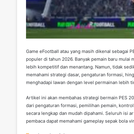
Game eFootball atau yang masih dikenal sebagai PE
populer di tahun 2026. Banyak pemain baru mulai
lebih kompetitif dan menantang. Namun, tidak sedik
memahami strategi dasar, pengaturan formasi, hin
menghadapi lawan dengan level permainan lebih ti
Artikel ini akan membahas strategi bermain PES 202
dari pengaturan formasi, pemilihan pemain, kontrol
secara lengkap dan mudah dipahami. Seluruh isi art
pembaca dapat memahami gameplay sepak bola virt