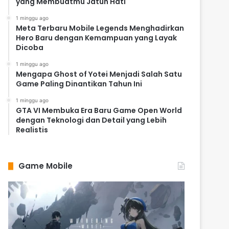
yang Membuatmu Jatuh Hati
1 minggu ago
Meta Terbaru Mobile Legends Menghadirkan
Hero Baru dengan Kemampuan yang Layak
Dicoba
1 minggu ago
Mengapa Ghost of Yotei Menjadi Salah Satu
Game Paling Dinantikan Tahun Ini
1 minggu ago
GTA VI Membuka Era Baru Game Open World
dengan Teknologi dan Detail yang Lebih
Realistis
Game Mobile