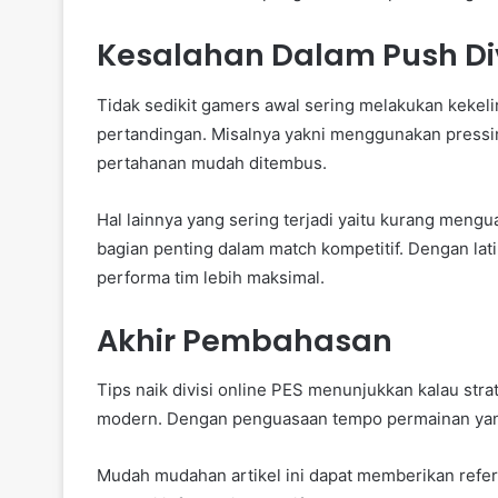
Kesalahan Dalam Push Di
Tidak sedikit gamers awal sering melakukan kekel
pertandingan. Misalnya yakni menggunakan pressin
pertahanan mudah ditembus.
Hal lainnya yang sering terjadi yaitu kurang meng
bagian penting dalam match kompetitif. Dengan lat
performa tim lebih maksimal.
Akhir Pembahasan
Tips naik divisi online PES menunjukkan kalau stra
modern. Dengan penguasaan tempo permainan yang te
Mudah mudahan artikel ini dapat memberikan refer