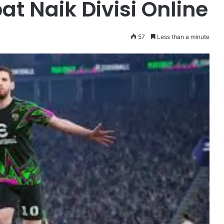
t Naik Divisi Online
57
Less than a minute