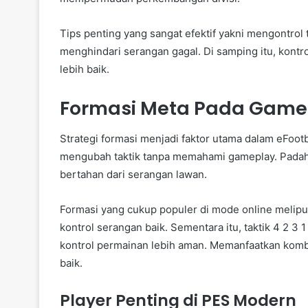
Tips penting yang sangat efektif yakni mengontro
menghindari serangan gagal. Di samping itu, kontr
lebih baik.
Formasi Meta Pada Gamep
Strategi formasi menjadi faktor utama dalam eFootba
mengubah taktik tanpa memahami gameplay. Padahal
bertahan dari serangan lawan.
Formasi yang cukup populer di mode online meliputi
kontrol serangan baik. Sementara itu, taktik 4 2 3
kontrol permainan lebih aman. Memanfaatkan kombin
baik.
Player Penting di PES Modern