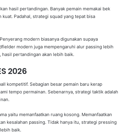
kan hasil pertandingan. Banyak pemain memakai bek
 kuat. Padahal, strategi squad yang tepat bisa
gi. Penyerang modern biasanya digunakan supaya
idfielder modern juga mempengaruhi alur passing lebih
hasil pertandingan akan lebih baik.
ES 2026
all kompetitif. Sebagian besar pemain baru kerap
ami tempo permainan. Sebenarnya, strategi taktik adalah
inan.
 lama yaitu memanfaatkan ruang kosong. Memanfaatkan
kesalahan passing. Tidak hanya itu, strategi pressing
ebih baik.