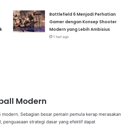
Battlefield 6 Menjadi Perhatian
Gamer dengan Konsep Shooter
k
Modern yang Lebih Ambisius
1 hari ago
ball Modern
S modern. Sebagian besar pemain pemula kerap merasakan
 penguasaan strategi dasar yang efektif dapat