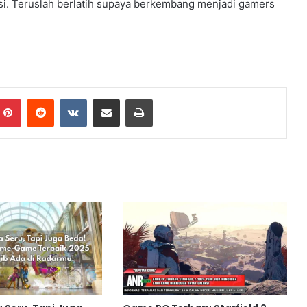
si. Teruslah berlatih supaya berkembang menjadi gamers
Pinterest
Reddit
VKontakte
Share via Email
Print