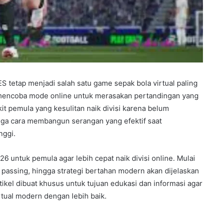
S tetap menjadi salah satu game sepak bola virtual paling
 mencoba mode online untuk merasakan pertandingan yang
it pemula yang kesulitan naik divisi karena belum
gga cara membangun serangan yang efektif saat
nggi.
6 untuk pemula agar lebih cepat naik divisi online. Mulai
 passing, hingga strategi bertahan modern akan dijelaskan
ikel dibuat khusus untuk tujuan edukasi dan informasi agar
ual modern dengan lebih baik.