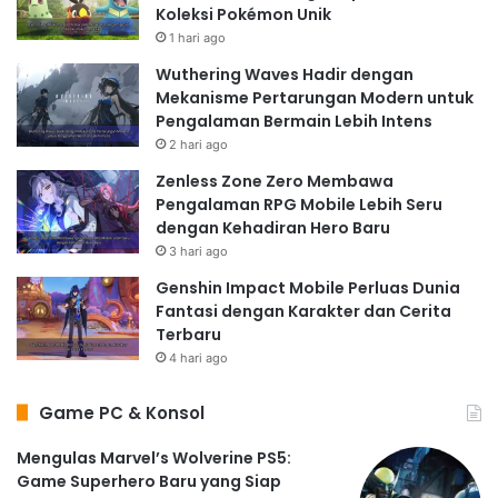
Koleksi Pokémon Unik
1 hari ago
Wuthering Waves Hadir dengan
Mekanisme Pertarungan Modern untuk
Pengalaman Bermain Lebih Intens
2 hari ago
Zenless Zone Zero Membawa
Pengalaman RPG Mobile Lebih Seru
dengan Kehadiran Hero Baru
3 hari ago
Genshin Impact Mobile Perluas Dunia
Fantasi dengan Karakter dan Cerita
Terbaru
4 hari ago
Game PC & Konsol
Mengulas Marvel’s Wolverine PS5:
Game Superhero Baru yang Siap