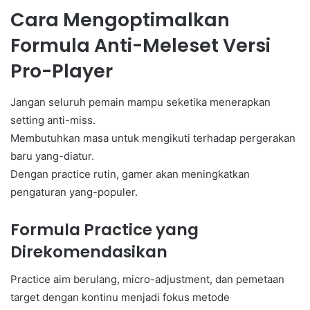
Cara Mengoptimalkan
Formula Anti-Meleset Versi
Pro-Player
Jangan seluruh pemain mampu seketika menerapkan
setting anti-miss.
Membutuhkan masa untuk mengikuti terhadap pergerakan
baru yang-diatur.
Dengan practice rutin, gamer akan meningkatkan
pengaturan yang-populer.
Formula Practice yang
Direkomendasikan
Practice aim berulang, micro-adjustment, dan pemetaan
target dengan kontinu menjadi fokus metode