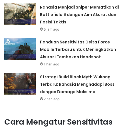
Rahasia Menjadi Sniper Mematikan di
Battlefield 6 dengan Aim Akurat dan
Posisi Taktis
5 jam ago
Panduan Sensitivitas Delta Force
Mobile Terbaru untuk Meningkatkan
Akurasi Tembakan Headshot
1 hari ago
Strategi Build Black Myth Wukong
Terbaru: Rahasia Menghadapi Boss
dengan Damage Maksimal
2 hari ago
Cara Mengatur Sensitivitas