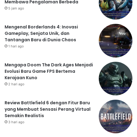
Membawa Pengalaman Berbeda
5 jam ago
Mengenal Borderlands 4: Inovasi
Gameplay, Senjata Unik, dan
Tantangan Baru di Dunia Chaos
1 hari ago
Mengapa Doom The Dark Ages Menjadi
Evolusi Baru Game FPS Bertema
Kerajaan Kuno
2 hari ago
Review Battlefield 6 dengan Fitur Baru
yang Membuat Sensasi Perang Virtual
Semakin Realistis
3 hari ago