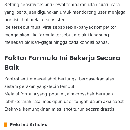
Setting sensitivitas anti-lewat tembakan ialah suatu cara
yang-bertujuan digunakan untuk mendorong user menjaga
presisi shot melalui konsisten.
Ide tersebut mulai viral sebab lebih-banyak kompetitor
mengatakan jika formula tersebut melalui langsung
menekan bidikan-gagal hingga pada kondisi panas.
Faktor Formula Ini Bekerja Secara
Baik
Kontrol anti-meleset shot berfungsi berdasarkan atas
sistem gerakan yang-lebih lembut.
Melalui formula yang-populer, aim crosshair berubah
lebih-terarah rata, meskipun user tengah dalam aksi cepat.
Efeknya, kemungkinan miss-shot turun secara drastis.
Related Articles