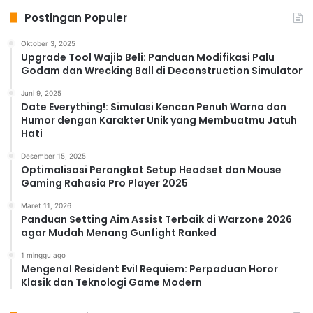
Postingan Populer
Oktober 3, 2025
Upgrade Tool Wajib Beli: Panduan Modifikasi Palu
Godam dan Wrecking Ball di Deconstruction Simulator
Juni 9, 2025
Date Everything!: Simulasi Kencan Penuh Warna dan
Humor dengan Karakter Unik yang Membuatmu Jatuh
Hati
Desember 15, 2025
Optimalisasi Perangkat Setup Headset dan Mouse
Gaming Rahasia Pro Player 2025
Maret 11, 2026
Panduan Setting Aim Assist Terbaik di Warzone 2026
agar Mudah Menang Gunfight Ranked
1 minggu ago
Mengenal Resident Evil Requiem: Perpaduan Horor
Klasik dan Teknologi Game Modern