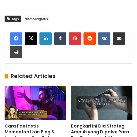
Tags
diamondgratis
LinkedIn
Tumblr
Pinterest
Reddit
VKontakte
Share via Email
Print
Related Articles
Cara Pantastis
Bongkar! Ini Dia Strategi
Memanfaatkan Ping &
Ampuh yang Dipakai Para