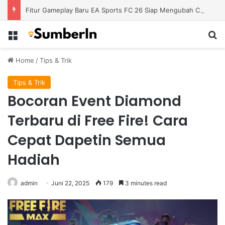
Fitur Gameplay Baru EA Sports FC 26 Siap Mengubah Cara Bermain di Lapangan Virtual
Menu
S
Home
/
Tips & Trik
Tips & Trik
Bocoran Event Diamond
Terbaru di Free Fire! Cara
Cepat Dapetin Semua
Hadiah
admin
Juni 22, 2025
179
3 minutes read