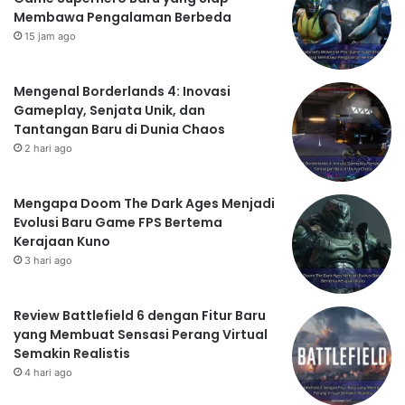
Membawa Pengalaman Berbeda
15 jam ago
Mengenal Borderlands 4: Inovasi
Gameplay, Senjata Unik, dan
Tantangan Baru di Dunia Chaos
2 hari ago
Mengapa Doom The Dark Ages Menjadi
Evolusi Baru Game FPS Bertema
Kerajaan Kuno
3 hari ago
Review Battlefield 6 dengan Fitur Baru
yang Membuat Sensasi Perang Virtual
Semakin Realistis
4 hari ago