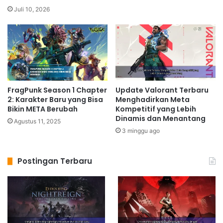
Juli 10, 2026
FragPunk Season 1 Chapter
Update Valorant Terbaru
2: Karakter Baru yang Bisa
Menghadirkan Meta
Bikin META Berubah
Kompetitif yang Lebih
Dinamis dan Menantang
Agustus 11, 2025
3 minggu ago
Postingan Terbaru