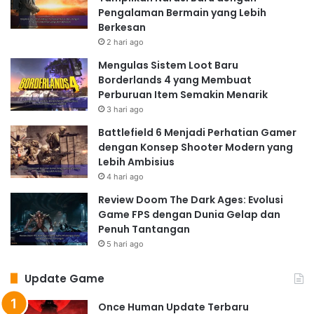
Pengalaman Bermain yang Lebih
Berkesan
2 hari ago
Mengulas Sistem Loot Baru
Borderlands 4 yang Membuat
Perburuan Item Semakin Menarik
3 hari ago
Battlefield 6 Menjadi Perhatian Gamer
dengan Konsep Shooter Modern yang
Lebih Ambisius
4 hari ago
Review Doom The Dark Ages: Evolusi
Game FPS dengan Dunia Gelap dan
Penuh Tantangan
5 hari ago
Update Game
Once Human Update Terbaru