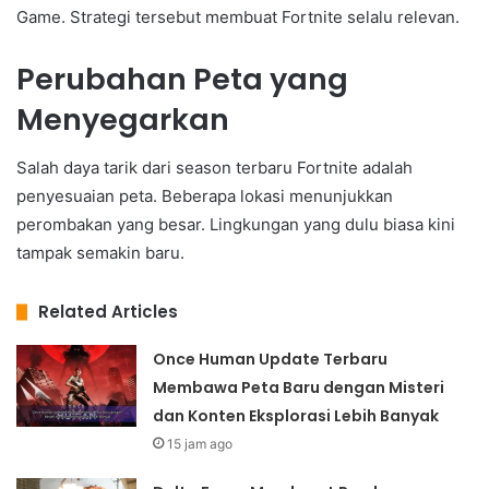
Game. Strategi tersebut membuat Fortnite selalu relevan.
Perubahan Peta yang
Menyegarkan
Salah daya tarik dari season terbaru Fortnite adalah
penyesuaian peta. Beberapa lokasi menunjukkan
perombakan yang besar. Lingkungan yang dulu biasa kini
tampak semakin baru.
Related Articles
Once Human Update Terbaru
Membawa Peta Baru dengan Misteri
dan Konten Eksplorasi Lebih Banyak
15 jam ago