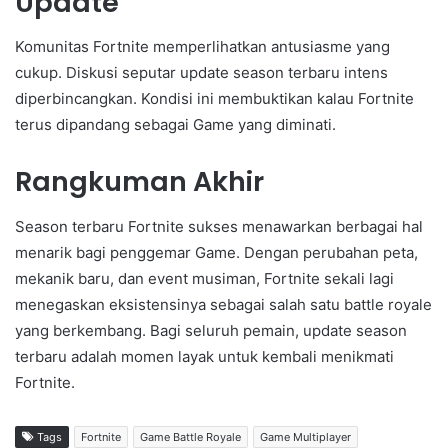
Update
Komunitas Fortnite memperlihatkan antusiasme yang
cukup. Diskusi seputar update season terbaru intens
diperbincangkan. Kondisi ini membuktikan kalau Fortnite
terus dipandang sebagai Game yang diminati.
Rangkuman Akhir
Season terbaru Fortnite sukses menawarkan berbagai hal
menarik bagi penggemar Game. Dengan perubahan peta,
mekanik baru, dan event musiman, Fortnite sekali lagi
menegaskan eksistensinya sebagai salah satu battle royale
yang berkembang. Bagi seluruh pemain, update season
terbaru adalah momen layak untuk kembali menikmati
Fortnite.
Tags
Fortnite
Game Battle Royale
Game Multiplayer