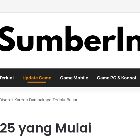
d Meta Diablo IV Terbaru untuk Menghadapi Tantangan Level Tinggi
erkini
Update Game
Game Mobile
Game PC & Konsol
Disorot Karena Dampaknya Terlalu Besar
25 yang Mulai