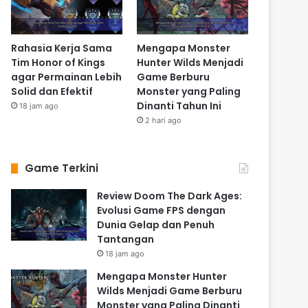
Rahasia Kerja Sama
Mengapa Monster
Tim Honor of Kings
Hunter Wilds Menjadi
agar Permainan Lebih
Game Berburu
Solid dan Efektif
Monster yang Paling
Dinanti Tahun Ini
18 jam ago
2 hari ago
Game Terkini
Review Doom The Dark Ages:
Evolusi Game FPS dengan
Dunia Gelap dan Penuh
Tantangan
18 jam ago
Mengapa Monster Hunter
Wilds Menjadi Game Berburu
Monster yang Paling Dinanti