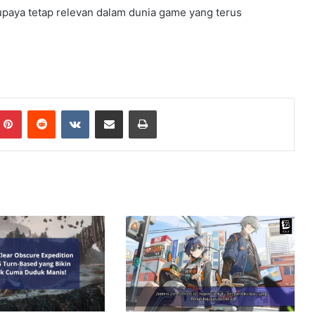
upaya tetap relevan dalam dunia game yang terus
Pinterest
Reddit
VKontakte
Share via Email
Print