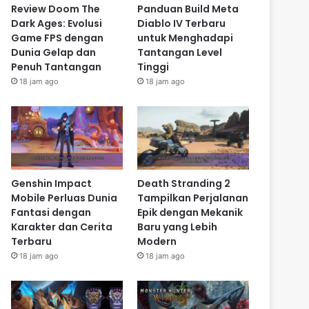
Review Doom The
Panduan Build Meta
Dark Ages: Evolusi
Diablo IV Terbaru
Game FPS dengan
untuk Menghadapi
Dunia Gelap dan
Tantangan Level
Penuh Tantangan
Tinggi
18 jam ago
18 jam ago
Genshin Impact
Death Stranding 2
Mobile Perluas Dunia
Tampilkan Perjalanan
Fantasi dengan
Epik dengan Mekanik
Karakter dan Cerita
Baru yang Lebih
Terbaru
Modern
18 jam ago
18 jam ago