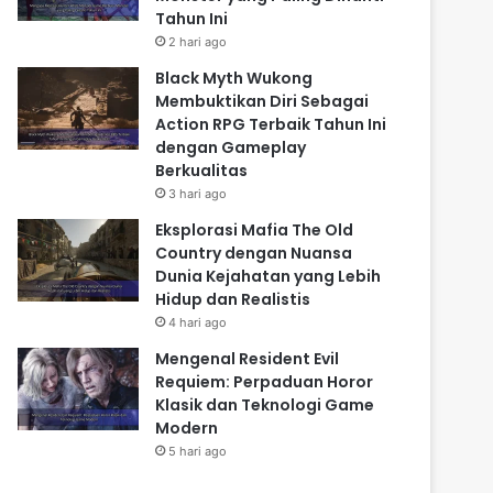
Tahun Ini
2 hari ago
Black Myth Wukong
Membuktikan Diri Sebagai
Action RPG Terbaik Tahun Ini
dengan Gameplay
Berkualitas
3 hari ago
Eksplorasi Mafia The Old
Country dengan Nuansa
Dunia Kejahatan yang Lebih
Hidup dan Realistis
4 hari ago
Mengenal Resident Evil
Requiem: Perpaduan Horor
Klasik dan Teknologi Game
Modern
5 hari ago